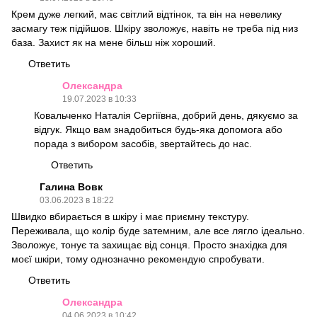
Крем дуже легкий, має світлий відтінок, та він на невелику
засмагу теж підійшов. Шкіру зволожує, навіть не треба під низ
база. Захист як на мене більш ніж хороший.
Ответить
Олександра
19.07.2023 в 10:33
Ковальченко Наталія Сергіївна, добрий день, дякуємо за
відгук. Якщо вам знадобиться будь-яка допомога або
порада з вибором засобів, звертайтесь до нас.
Ответить
Галина Вовк
03.06.2023 в 18:22
Швидко вбирається в шкіру і має приємну текстуру.
Переживала, що колір буде затемним, але все лягло ідеально.
Зволожує, тонує та захищає від сонця. Просто знахідка для
моєї шкіри, тому однозначно рекомендую спробувати.
Ответить
Олександра
04.06.2023 в 10:42