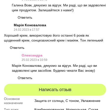
Галина Вовк, дякуємо за відгук. Ми раді, що ви задоволені
цим продуктом. Залишайтеся з нами!)
Ответить
Марія Коновалова
24.02.2023 в 17:57
Хороший крем, використовую його останні 6 років як
щоденний крем, сонцезахисний крем і макіяж. Тон легенький
Ответить
Олександра
25.02.2023 в 10:59
Марія Коновалова, дякуємо за відгук. Ми раді, що ви
задоволені цим засобом. Будемо чекати Вас знову)
Ответить
Написать отзыв
Основное
Защита от солнца, С тоном, Увлажнение
назначение
Тип кожи
Комбинированная
,
Нормальная
,
Сухая