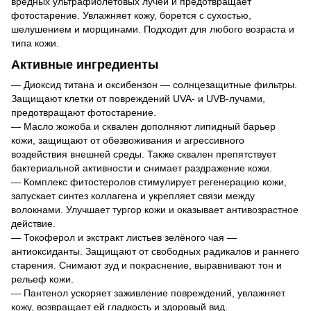
вредных ультрафиолетовых лучей и предотвращает
фотостарение. Увлажняет кожу, борется с сухостью,
шелушением и морщинами. Подходит для любого возраста и
типа кожи.
Активные ингредиенты
— Диоксид титана и оксибензон — солнцезащитные фильтры.
Защищают клетки от повреждений UVA- и UVB-лучами,
предотвращают фотостарение.
— Масло жожоба и сквален дополняют липидный барьер
кожи, защищают от обезвоживания и агрессивного
воздействия внешней среды. Также сквален препятствует
бактериальной активности и снимает раздражение кожи.
— Комплекс фитостеролов стимулирует регенерацию кожи,
запускает синтез коллагена и укрепляет связи между
волокнами. Улучшает тургор кожи и оказывает антивозрастное
действие.
— Токоферол и экстракт листьев зелёного чая —
антиоксиданты. Защищают от свободных радикалов и раннего
старения. Снимают зуд и покраснение, выравнивают тон и
рельеф кожи.
— Пантенол ускоряет заживление повреждений, увлажняет
кожу, возвращает ей гладкость и здоровый вид.