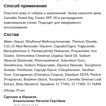
Способ применения
Очистите кожу от себума и загрязнений. Затем нанесите крем
Camellia Tinted Day Cream SPF 30 и распределите
равномерным слоем. Подходит для ежедневного
использования.
Состав
Water (Aqua), Ethylhexyl Methoxycinnamate, Titanium Dioxide,
C12-15 Alkyl Benzoate, Glycerin, Caprylic/Capric Triglyceride,
Benzophenone-3, Pentaerythrityl Distearate, Propanediol, Iron
Oxides, Simmondsia Chinensis (Jojoba) Seed Oil, Sodium
Stearoyl Glutamate, Phenoxyethanol, Sclerotium Gum,
Dimethicone, Sodium Polyacrylate, Glyceryl Stearate, Tocopheryl
Acetate, Panthenol, Caprylyl Glycol, Chlorphenesin, Xanthan
Gum, Carrageenan (Chondrus Crispus), Disodium EDTA, Parfum
(Fragrance), Butylene Glycol, Tocopherol, Camellia Sinensis Leaf
Extract, Beta-Sitosterol, Squalene, CI 77491, CI 77492, CI 74499.
Объём 70 мл.
Сделано в Израиле.
Ковальченко Наталія Сергіївна
18.07.2023 в 19:43