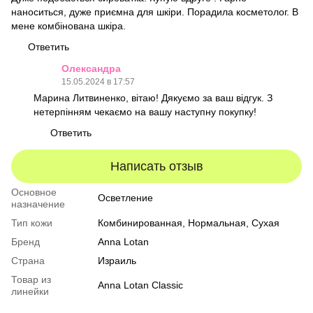
наноситься, дуже приємна для шкіри. Порадила косметолог. В
мене комбінована шкіра.
Ответить
Олександра
15.05.2024 в 17:57
Марина Литвиненко, вітаю! Дякуємо за ваш відгук. З
нетерпінням чекаємо на вашу наступну покупку!
Ответить
Написать отзыв
Основное
Осветление
назначение
Тип кожи
Комбинированная
,
Нормальная
,
Сухая
Бренд
Anna Lotan
Страна
Израиль
Товар из
Anna Lotan Classic
линейки