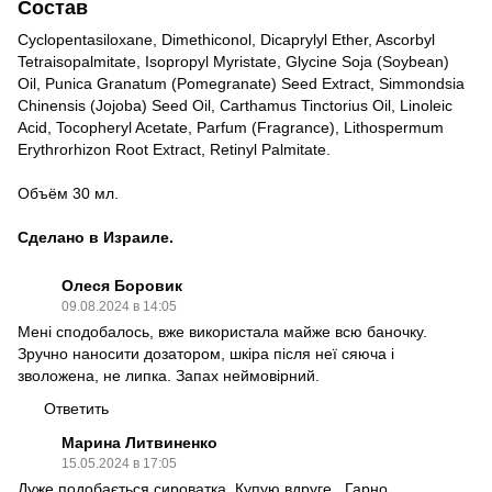
Состав
Cyclopentasiloxane, Dimethiconol, Dicaprylyl Ether, Ascorbyl
Tetraisopalmitate, Isopropyl Myristate, Glycine Soja (Soybean)
Oil, Punica Granatum (Pomegranate) Seed Extract, Simmondsia
Chinensis (Jojoba) Seed Oil, Carthamus Tinctorius Oil, Linoleic
Acid, Tocopheryl Acetate, Parfum (Fragrance), Lithospermum
Erythrorhizon Root Extract, Retinyl Palmitate.
Объём 30 мл.
Сделано в Израиле.
Олеся Боровик
09.08.2024 в 14:05
Мені сподобалось, вже використала майже всю баночку.
Зручно наносити дозатором, шкіра після неї сяюча і
зволожена, не липка. Запах неймовірний.
Ответить
Марина Литвиненко
15.05.2024 в 17:05
Дуже подобається сироватка. Купую вдруге . Гарно