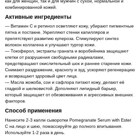
как для женщин, так и для мужчин с сухой, нормальной и
комбинированной кожей.
Активные ингредиенты
— Витамин C и ретинол осветляют кожу, убирают пигментные
пятна и постакне. Укрепляют стенки капилляров и
препятствуют развитию купероза. Стимулируют синтез
волокон коллагена и улучшают тургор кожи.
— Токоферол, экстракты граната и воробейника защищают
клетки от разрушения свободными радикалами,
предотвращают окислительный шок и раннее старение кожи.
Снимают раздражение, красноту и зуд, ускоряют регенерацию
и возвращают здоровый цвет лица.
— Масла жожоба, сои и сафлора питают кожу, делают её
гладкой и шелковистой. Дополняют липидный барьер,
который защищает от обезвоживания и агрессивных внешних
факторов.
Способ применения
Нанесите 2-3 капли сыворотки Pomegranate Serum with Ester
C на лицо и шею, помассируйте до полного впитывания.
Используйте 1-2 раза в день.