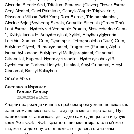
Glycerin, Stearic Acid, Trifolium Pratense (Clover) Flower Extract,
Cetyl Alcohol, Cetyl Palmitate, Caprylic/Capric Triglyceride,
Dioscorea Villosa (Wild Yam) Root Extract, Triethanolamine,
Glycine Soja (Soybean) Sterols, Camellia Sinensis (Green Tea)
Leaf Extract, Hydrolyzed Vegetable Protein, Biosaccharide Gum-
1, Xylitylglucoside, Anhydroxylitol, Xylitol, Ethylhexylglycerin,
Lecithin, Xanthan Gum, Cyamopsis Tetragonoloba (Guar) Gum,
Butylene Glycol, Phenoxyethanol, Fragrance (Parfum), Alpha
Isomethyl Ionone, Butylphenyl Methylpropional, Cinnamal,
Citronellol, Eugenol, Hydroxycitronellal, Hydroxyisohexyl 3-
Cyclohexene Carboxaldehyde, Linalool, Amyl Cinnamal, Hexyl
Cinnamal, Benzyl Salicylate.
Объём 50 мл.
Сделано в Израиле.
Галина Боднар
26.06.2024 в 15:31
Алергічних реакцій чи інших проблем крем у мене не викликає.
За це йому велика повага, тому що в мене шкіра капец. Ну і
найголовніше: антивікова дія, адже саме для цього я й купую
крем AGE CONTROL. Крім того, що моя шкіра стала м'якою,
гладкою та доглянутою, я помічаю, що вона стала більш