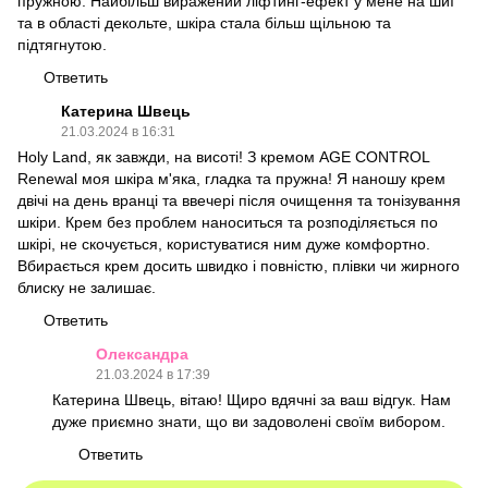
пружною. Найбільш виражений ліфтинг-ефект у мене на шиї
та в області декольте, шкіра стала більш щільною та
підтягнутою.
Ответить
Катерина Швець
21.03.2024 в 16:31
Holy Land, як завжди, на висоті! З кремом AGE CONTROL
Renewal моя шкіра м'яка, гладка та пружна! Я наношу крем
двічі на день вранці та ввечері після очищення та тонізування
шкіри. Крем без проблем наноситься та розподіляється по
шкірі, не скочується, користуватися ним дуже комфортно.
Вбирається крем досить швидко і повністю, плівки чи жирного
блиску не залишає.
Ответить
Олександра
21.03.2024 в 17:39
Катерина Швець, вітаю! Щиро вдячні за ваш відгук. Нам
дуже приємно знати, що ви задоволені своїм вибором.
Ответить