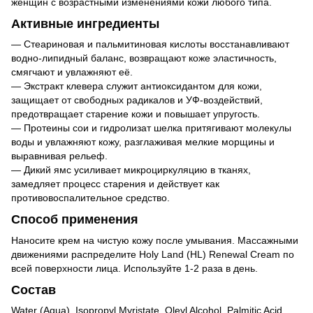
женщин с возрастными изменениями кожи любого типа.
Активные ингредиенты
— Стеариновая и пальмитиновая кислоты восстанавливают
водно-липидный баланс, возвращают коже эластичность,
смягчают и увлажняют её.
— Экстракт клевера служит антиоксидантом для кожи,
защищает от свободных радикалов и УФ-воздействий,
предотвращает старение кожи и повышает упругость.
— Протеины сои и гидролизат шелка притягивают молекулы
воды и увлажняют кожу, разглаживая мелкие морщины и
выравнивая рельеф.
— Дикий ямс усиливает микроциркуляцию в тканях,
замедляет процесс старения и действует как
противовоспалительное средство.
Способ применения
Наносите крем на чистую кожу после умывания. Массажными
движениями распределите Holy Land (HL) Renewal Cream по
всей поверхности лица. Используйте 1-2 раза в день.
Состав
Water (Aqua), Isopropyl Myristate, Oleyl Alcohol, Palmitic Acid,