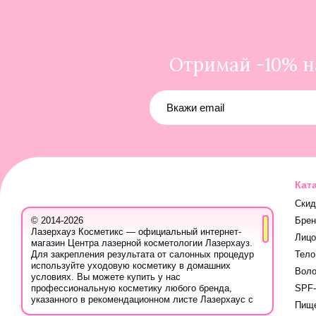
Отримай -10% на
Кат
Скид
Бре
© 2014-2026
Лазерхауз Косметикс — официальный интернет-
Лицо
магазин Центра лазерной косметологии Лазерхауз.
Тело
Для закрепления результата от салонных процедур
используйте уходовую косметику в домашних
Вол
условиях. Вы можете купить у нас
SPF-
профессиональную косметику любого бренда,
указанного в рекомендационном листе Лазерхаус с
Пище
учётом ваших персональных скидок.