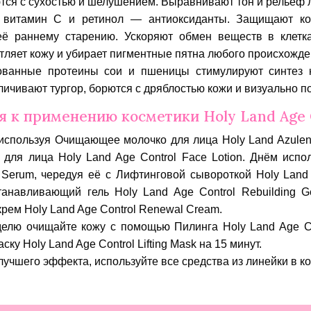
ся с сухостью и шелушением. Выравнивают тон и рельеф л
 витамин C и ретинол — антиоксиданты. Защищают ко
её раннему старению. Ускоряют обмен веществ в клетка
тляет кожу и убирает пигментные пятна любого происхожде
ванные протеины сои и пшеницы стимулируют синтез к
личивают тургор, борются с дряблостью кожи и визуально п
 к применению косметики Holy Land Age 
используя Очищающее молочко для лица Holy Land Azulen
для лица Holy Land Age Control Face Lotion
. Днём испо
g Serum
, чередуя её с Лифтинговой сывороткой Holy Land 
танавливающий гель Holy Land Age Control Rebuilding G
ем Holy Land Age Control Renewal Cream
.
делю очищайте кожу с помощью
Пилинга Holy Land Age Co
ку Holy Land Age Control Lifting Mask на 15 минут.
лучшего эффекта, используйте все средства из линейки в к