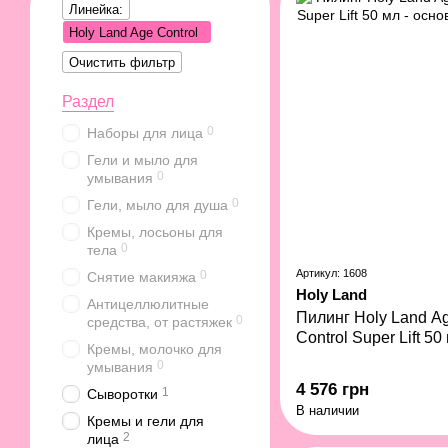
Линейка:
Holy Land Age Control
Очистить фильтр
Раздел
0
Наборы для лица
Гели и мыло для
0
умывания
0
Гели, мыло для душа
Кремы, лосьоны для
0
тела
Артикул: 1608
0
Снятие макияжа
Holy Land
Антицеллюлитные
Пилинг Holy Land A
0
средства, от растяжек
Control Super Lift 50
Кремы, молочко для
0
умывания
4 576 грн
1
Сыворотки
В наличии
Кремы и гели для
2
лица