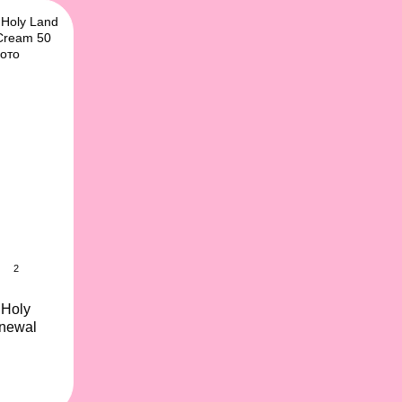
2
Holy
enewal