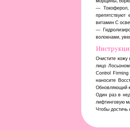
морщины, борют
— Токоферол,
препятствуют 
витамин C осве
— Гидролизиро
волокнами, уве
Инструкция
Очистите кожу 
лицо
Лосьоном 
Control Firmin
наносите
Восс
Обновляющий кр
Один раз в не
лифтинговую мас
Чтобы достичь 