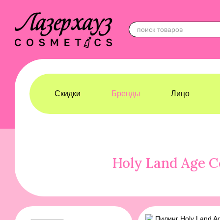
Перейти к основному контенту
Скидки
Бренды
Лицо
Лазерхауз Косметикс
Бренды
Holy Land
Holy Land Age C