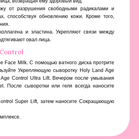
ица, возвращая ему здоровый вид.
жу от разрушения свободными радикалами и
х, способствуя обновлению кожи. Кроме того,
ния.
оллагена и эластина. Укрепляют связи между
одтягивают овал лица.
Control
e Face Milk. С помощью ватного диска протрите
льзуйте
Укрепляющую сыворотку Holy Land Age
Age Control Ultra Lift. Вечером после умывания
el
. После сыворотки или геля всегда наносите
ntrol Super Lift
, затем наносите Сокращающую
омплексе.