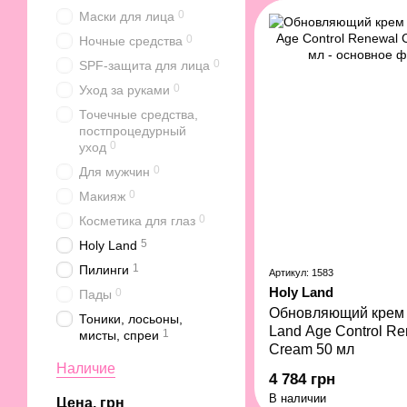
0
Маски для лица
0
Ночные средства
0
SPF-защита для лица
0
Уход за руками
Точечные средства,
постпроцедурный
0
уход
0
Для мужчин
0
Макияж
0
Косметика для глаз
5
Holy Land
1
Пилинги
Артикул: 1583
Holy Land
0
Пады
Обновляющий крем 
Тоники, лосьоны,
Land Age Control R
1
мисты, спреи
Cream 50 мл
Наличие
4 784 грн
В наличии
Цена, грн