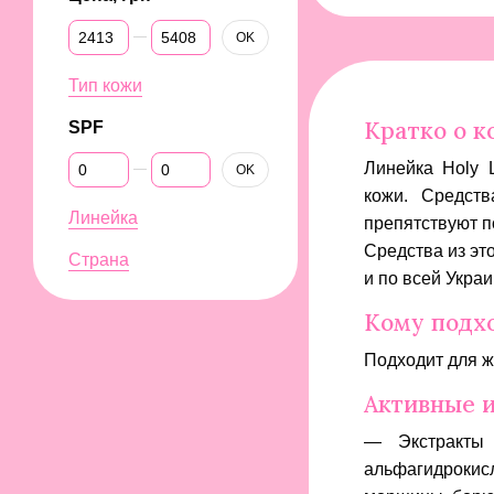
От Цена, грн
До Цена, грн
OK
Тип кожи
Кратко о к
SPF
От SPF
До SPF
Линейка Holy 
OK
кожи. Средст
Линейка
препятствуют п
Средства из эт
Страна
и по всей Украи
Кому подх
Подходит для ж
Активные 
— Экстракты 
альфагидрокис