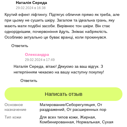
Наталія Середа
29.02.2024 в 16:38
Крутий ефект ліфтингу. Підтягує обличчя прямо як треба, але
при цьому не сушить шкіру. Загалом та ідеальна грань, яку
мають мати подібні засоби. Вирівнює тон шкіри. Він стає
одноріднішим, почервоніння йдуть. Знімає набряклість.
Особливо актуально це буває вранці, коли прокинувся.
Ответить
Олександра
29.02.2024 в 17:49
Наталія Середа, вітаю! Дякуємо за ваш відгук. З
нетерпінням чекаємо на вашу наступну покупку!
Ответить
Написать отзыв
Основное
Матирование/Себорегуляция, От
назначение
раздражений, От расширенных пор
Тип кожи
Для всех типов кожи
,
Жирная
,
Комбинированная
,
Нормальная
,
Сухая