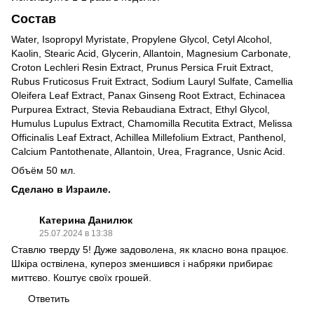
Состав
Water, Isopropyl Myristate, Propylene Glycol, Cetyl Alcohol,
Kaolin, Stearic Acid, Glycerin, Allantoin, Magnesium Carbonate,
Croton Lechleri Resin Extract, Prunus Persica Fruit Extract,
Rubus Fruticosus Fruit Extract, Sodium Lauryl Sulfate, Camellia
Oleifera Leaf Extract, Panax Ginseng Root Extract, Echinacea
Purpurea Extract, Stevia Rebaudiana Extract, Ethyl Glycol,
Humulus Lupulus Extract, Chamomilla Recutita Extract, Melissa
Officinalis Leaf Extract, Achillea Millefolium Extract, Panthenol,
Calcium Pantothenate, Allantoin, Urea, Fragrance, Usnic Acid.
Объём 50 мл.
Сделано в Израиле.
Катерина Данилюк
25.07.2024 в 13:38
Ставлю тверду 5! Дуже задоволена, як класно вона працює.
Шкіра оствілена, купероз зменшився і набряки прибирає
миттєво. Коштує своїх грошей.
Ответить