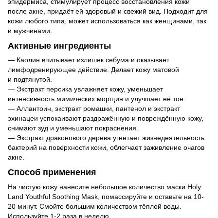
эпидермиса, стимулирует процесс восстановления кожи
после акне, придаёт ей здоровый и свежий вид. Подходит для
кожи любого типа, может использоваться как женщинами, так
и мужчинами.
Активные ингредиенты
— Каолин впитывает излишек себума и оказывает
лимфодренирующее действие. Делает кожу матовой
и подтянутой.
— Экстракт персика увлажняет кожу, уменьшает
интенсивность мимических морщин и улучшает её тон.
— Аллантоин, экстракт ромашки, пантенол и экстракт
эхинацеи успокаивают раздражённую и повреждённую кожу,
снимают зуд и уменьшают покраснения.
— Экстракт драконового дерева угнетает жизнедеятельность
бактерий на поверхности кожи, облегчает заживление очагов
акне.
Способ применения
На чистую кожу нанесите небольшое количество маски Holy
Land Youthful Soothing Mask, помассируйте и оставьте на 10-
20 минут. Смойте большим количеством тёплой воды.
Используйте 1-2 раза в неделю.