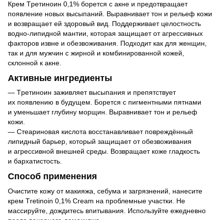
Крем Tpетинoин 0,1% борется с акне и предотвращает
появление новых высыпаний. Выравнивает тон и рельеф кожи
и возвращает ей здоровый вид. Поддерживает целостность
водно-липидной мантии, которая защищает от агрессивных
факторов извне и обезвоживания. Подходит как для женщин,
так и для мужчин с жирной и комбинированной кожей,
склонной к акне.
Активные ингредиенты
— Tpетинoин заживляет высыпания и препятствует
их появлению в будущем. Борется с пигментными пятнами
и уменьшает глубину морщин. Выравнивает тон и рельеф
кожи.
— Стеариновая кислота восстанавливает повреждённый
липидный барьер, который защищает от обезвоживания
и агрессивной внешней среды. Возвращает коже гладкость
и бархатистость.
Способ применения
Очистите кожу от макияжа, себума и загрязнений, нанесите
крем Тrеtіnоіn 0,1% Cream на проблемные участки. Не
массируйте, дождитесь впитывания. Используйте ежедневно