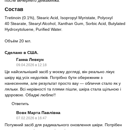
после вечернего демакияжа.
Состав
Тrеtіnоіn (0.1%), Stearic Acid, Isopropyl Myristate, Polyoxyl
40 Stearate, Stearyl Alcohol, Xanthan Gum, Sorbic Acid, Butylated
Hydroxytoluene, Purified Water.
Объём 20 мл.
Сделано в США.
Ганна Левкун
09.04.2026 в 12:18
Це найсильніший засіб у моєму догляді, він реально лікує
шкіру від усіх недоліків. Потрібно бути обережним з
нанесенням, але результат просто вау — обличчя стало як у
ляльки. Всі нерівності та плями пішли, шкіра стала щільною і
здоровою. Обаджі люблю!!
Ответить
Вовк Марта Павлівна
07.02.2026 в 16:47
Потужний засіб для радикального оновлення шкіри. Потрібен