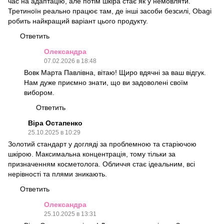
час на адаптацію, але потім шкіра стає як у немовляти.
Третиноїн реально працює там, де інші засоби безсилі, Obagi
робить найкращий варіант цього продукту.
Ответить
Олександра
07.02.2026 в 18:48
Вовк Марта Павлівна, вітаю! Щиро вдячні за ваш відгук.
Нам дуже приємно знати, що ви задоволені своїм
вибором.
Ответить
Віра Остапенко
25.10.2025 в 10:29
Золотий стандарт у догляді за проблемною та старіючою
шкірою. Максимальна концентрація, тому тільки за
призначенням косметолога. Обличчя стає ідеальним, всі
нерівності та плями зникають.
Ответить
Олександра
25.10.2025 в 13:31