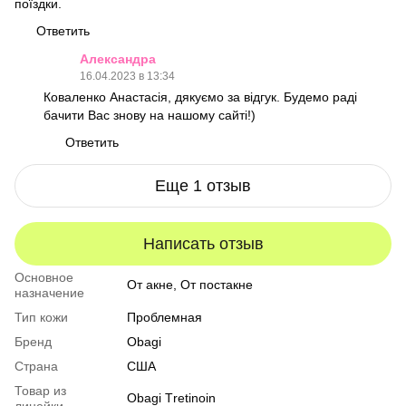
поїздки.
Ответить
Александра
16.04.2023 в 13:34
Коваленко Анастасія, дякуємо за відгук. Будемо раді
бачити Вас знову на нашому сайті!)
Ответить
Еще 1 отзыв
Написать отзыв
Основное
От акне, От постакне
назначение
Тип кожи
Проблемная
Бренд
Obagi
Страна
США
Товар из
Obagi Тrеtіnоіn