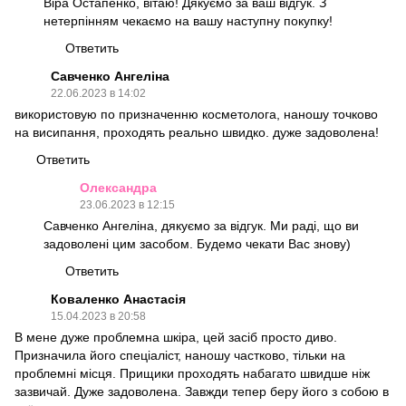
Віра Остапенко, вітаю! Дякуємо за ваш відгук. З
нетерпінням чекаємо на вашу наступну покупку!
Ответить
Савченко Ангеліна
22.06.2023 в 14:02
використовую по призначенню косметолога, наношу точково
на висипання, проходять реально швидко. дуже задоволена!
Ответить
Олександра
23.06.2023 в 12:15
Савченко Ангеліна, дякуємо за відгук. Ми раді, що ви
задоволені цим засобом. Будемо чекати Вас знову)
Ответить
Коваленко Анастасія
15.04.2023 в 20:58
В мене дуже проблемна шкіра, цей засіб просто диво.
Призначила його спеціаліст, наношу частково, тільки на
проблемні місця. Прищики проходять набагато швидше ніж
зазвичай. Дуже задоволена. Завжди тепер беру його з собою в