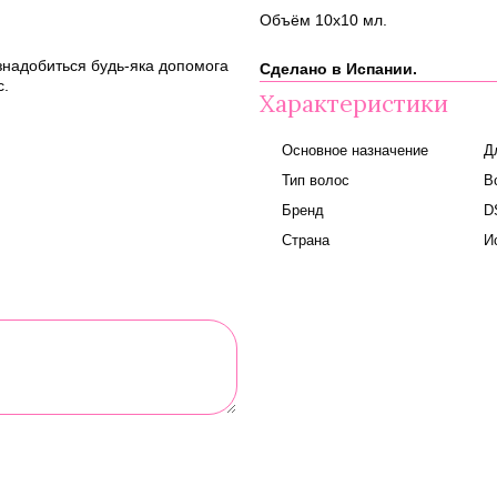
Объём 10x10 мл.
 знадобиться будь-яка допомога
Сделано в Испании.
с.
Характеристики
Основное назначение
Д
Тип волос
В
Бренд
D
Страна
И