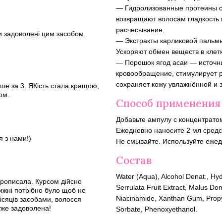
— Гидролизованные протеины с
возвращают волосам гладкость 
расчесывание.
ви задоволені цим засобом.
— Экстракты карликовой пальмы
Ускоряют обмен веществ в клет
— Порошок ягод асаи — источни
кровообращение, стимулирует р
сохраняет кожу увлажнённой и
ніше за 3. ЯКість стала кращою,
ом.
Способ применения
Добавьте ампулу с концентрат
Ежедневно наносите 2 мл средс
я з нами!)
Не смывайте. Используйте еже
Состав
Water (Aqua), Alcohol Denat., Hy
прописала. Курсом дійсно
Serrulata Fruit Extract, Malus Do
ижні потрібно було щоб не
Niacinamide, Xanthan Gum, Propyl
ісяців засобами, волосся
уже задоволена!
Sorbate, Phenoxyethanol.