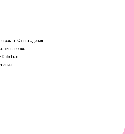
ля роста, От выпадения
се типы волос
SD de Luxe
спания