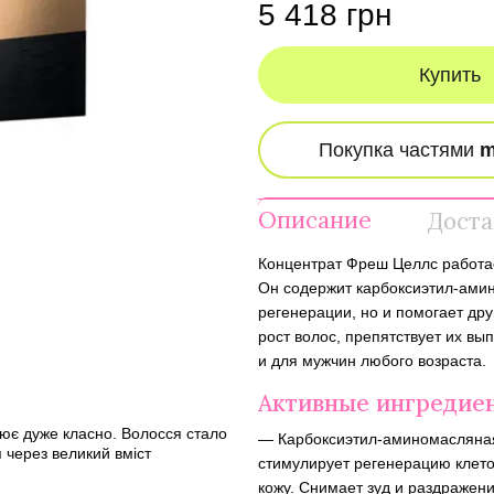
5 418 грн
Купить
Описание
Доста
Концентрат Фреш Целлс работае
Он содержит карбоксиэтил-амин
регенерации, но и помогает др
рост волос, препятствует их в
и для мужчин любого возраста.
Активные ингредие
цює дуже класно. Волосся стало
— Карбоксиэтил-аминомасляная 
 через великий вміст
стимулирует регенерацию клето
кожу. Снимает зуд и раздражени