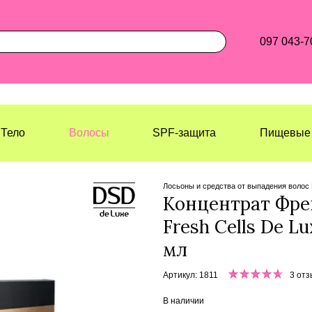
097 043-7
Тело
Волосы
SPF-защита
Пищевые 
Лазерхауз Косметикс
Волосы
Ло
Лосьоны и средства от выпадения волос
Концентрат Фреш
Fresh Cells De L
мл
Артикул: 1811
3 отз
В наличии