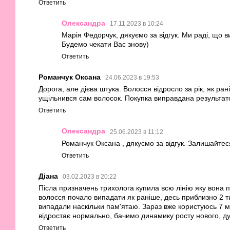
Ответить
Олександра
17.11.2023 в 10:24
Марія Федорчук, дякуємо за відгук. Ми раді, що 
Будемо чекати Вас знову)
Ответить
Романчук Оксана
24.06.2023 в 19:53
Дорога, але дієва штука. Волосся відросло за рік, як ра
ущільнився сам волосок. Покупка виправдана результат
Ответить
Олександра
25.06.2023 в 11:12
Романчук Оксана , дякуємо за відгук. Залишайтес
Ответить
Діана
03.02.2023 в 20:22
Післа призначень трихолога купила всю лінію яку вона 
волосся почало випадати як раніше, десь приблизно 2 т
випадали наскільки пам'ятаю. Зараз вже користуюсь 7 м
відростає нормально, бачимо динамику росту нового, д
Ответить