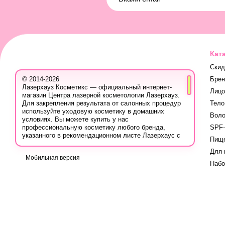
Кат
Скид
Бре
© 2014-2026
Лазерхауз Косметикс — официальный интернет-
Лицо
магазин Центра лазерной косметологии Лазерхауз.
Тело
Для закрепления результата от салонных процедур
используйте уходовую косметику в домашних
Вол
условиях. Вы можете купить у нас
SPF-
профессиональную косметику любого бренда,
указанного в рекомендационном листе Лазерхаус с
Пище
учётом ваших персональных скидок.
Для 
Вы также можете записаться на консультацию в
Мобильная версия
Лазер Хауз к косметологу, дерматологу, трихологу
Наб
или другому эстетическому специалисту, чтобы
узнать про программы лечения кожи, безопасную
систему использования лечебных продуктов и
марок, методах борьбы с проблемой, учитывая
вашу индивидуальность.
Вся продукция для домашнего ухода на сайте
сертифицирована, так как приобретается у
официальных поставщиков в Украине: вы можете