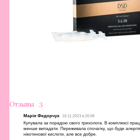
Отзывы
3
Марія Федорчук
16.11.2023 в 20:06
Купувала за порадою свого трихолога. В комплексі пра
менше випадати. Переживала спочатку, що буде алергія
нікотинової кислоти, але все добре.