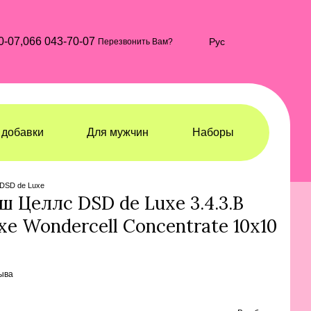
0-07,
066 043-70-07
Рус
Перезвонить Вам?
добавки
Для мужчин
Наборы
сьоны и средства от выпадения волос
 DSD de Luxe
 Целлс DSD de Luxe 3.4.3.В
uxe Wondercell Concentrate 10x10
ыва