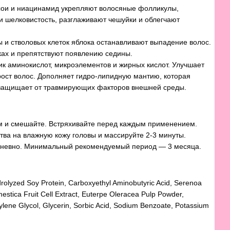
ои и ниацинамид укрепляют волосяные фолликулы,
и шелковистость, разглаживают чешуйки и облегчают
 и стволовых клеток яблока останавливают выпадение волос.
ках и препятствуют появлению седины.
к аминокислот, микроэлементов и жирных кислот. Улучшает
ост волос. Дополняет гидро-липидную мантию, которая
 защищает от травмирующих факторов внешней среды.
ом и смешайте. Встряхивайте перед каждым применением.
тва на влажную кожу головы и массируйте 2-3 минуты.
дневно. Минимальный рекомендуемый период — 3 месяца.
drolyzed Soy Protein, Carboxyethyl Aminobutyric Acid, Serenoa
mestica Fruit Cell Extract, Euterpe Oleracea Pulp Powder,
ene Glycol, Glycerin, Sorbic Acid, Sodium Benzoate, Potassium