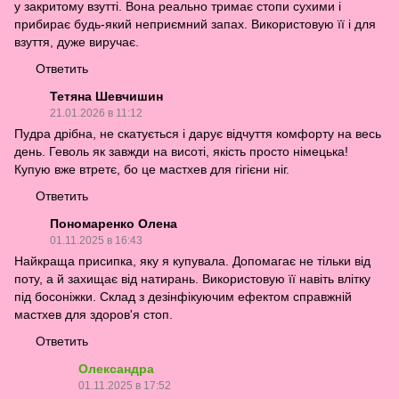
у закритому взутті. Вона реально тримає стопи сухими і
прибирає будь-який неприємний запах. Використовую її і для
взуття, дуже виручає.
Ответить
Тетяна Шевчишин
21.01.2026 в 11:12
Пудра дрібна, не скатується і дарує відчуття комфорту на весь
день. Геволь як завжди на висоті, якість просто німецька!
Купую вже втретє, бо це мастхев для гігієни ніг.
Ответить
Пономаренко Олена
01.11.2025 в 16:43
Найкраща присипка, яку я купувала. Допомагає не тільки від
поту, а й захищає від натирань. Використовую її навіть влітку
під босоніжки. Склад з дезінфікуючим ефектом справжній
мастхев для здоров'я стоп.
Ответить
Олександра
01.11.2025 в 17:52