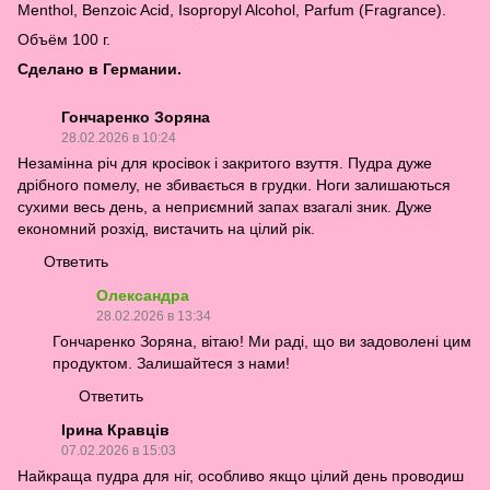
Menthol, Benzoic Acid, Isopropyl Alcohol, Parfum (Fragrance).
Объём 100 г.
Сделано в Германии.
Гончаренко Зоряна
28.02.2026 в 10:24
Незамінна річ для кросівок і закритого взуття. Пудра дуже
дрібного помелу, не збивається в грудки. Ноги залишаються
сухими весь день, а неприємний запах взагалі зник. Дуже
економний розхід, вистачить на цілий рік.
Ответить
Олександра
28.02.2026 в 13:34
Гончаренко Зоряна, вітаю! Ми раді, що ви задоволені цим
продуктом. Залишайтеся з нами!
Ответить
Ірина Кравців
07.02.2026 в 15:03
Найкраща пудра для ніг, особливо якщо цілий день проводиш