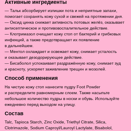
Активные ингредиенты
— Тальк абсорбирует излишки пота и неприятные запахи,
помогает сохранять кожу сухой и свежей на протяжении дня.
— Оксид цинка снижает активность потовых желёз, оказывает
антисептическое и противовоспалительное действие.
— Клотримазол очищает кожу стоп от бактерий и грибковых
инфекций, а также предотвращает их появление
в дальнейшем.
— Ментол охлаждает и освежает кожу, снимает усталость
и оказывает дезодорирующее действие.
— Бисаболол успокаивает раздражённую кожу, снимает зуд
и красноту, ускоряет заживление трещин и мозолей.
Способ применения
На чистую кожу стоп нанесите пудру Foot Powder
и распределите равномерным слоем. Также насыпьте
небольшое количество пудры в носки и обувь. Используйте
ежедневно перед выходом на улицу.
Состав
Talc, Tapioca Starch, Zinc Oxide, Triethyl Citrate, Silica,
Clotrimazole, Sodium Caproyl/Lauroyl Lactylate, Bisabolol,