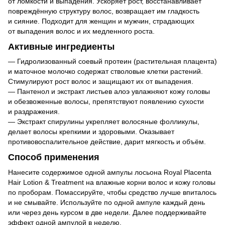
от ломкости и выпадения. Ускоряет рост, восстанавливает
повреждённую структуру волос, возвращает им гладкость
и сияние. Подходит для женщин и мужчин, страдающих
от выпадения волос и их медленного роста.
Активные ингредиенты
— Гидролизованный соевый протеин (растительная плацента)
и маточное молочко содержат стволовые клетки растений.
Стимулируют рост волос и защищают их от выпадения.
— Пантенол и экстракт листьев алоэ увлажняют кожу головы
и обезвоженные волосы, препятствуют появлению сухости
и раздражения.
— Экстракт спирулины укрепляет волосяные фолликулы,
делает волосы крепкими и здоровыми. Оказывает
противовоспалительное действие, дарит мягкость и объём.
Способ применения
Нанесите содержимое одной ампулы лосьона Royal Placenta
Hair Lotion & Treatment на влажные корни волос и кожу головы
по проборам. Помассируйте, чтобы средство лучше впиталось
и не смывайте. Используйте по одной ампуле каждый день
или через день курсом в две недели. Далее поддерживайте
эффект одной ампулой в неделю.