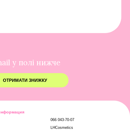
ail у полі нижче
ОТРИМАТИ ЗНИЖКУ
 информация
066 043-70-07
LHCosmetics