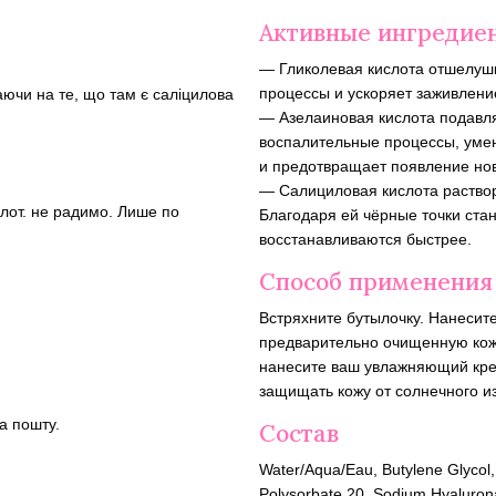
Активные ингредие
— Гликолевая кислота отшелуш
процессы и ускоряет заживлени
аючи на те, що там є саліцилова
— Азелаиновая кислота подавля
воспалительные процессы, уме
и предотвращает появление но
— Салициловая кислота раствор
слот. не радимо. Лише по
Благодаря ей чёрные точки стан
восстанавливаются быстрее.
Способ применения
Встряхните бутылочку. Нанесите
предварительно очищенную кожу
нанесите ваш увлажняющий кре
защищать кожу от солнечного и
а пошту.
Состав
Water/Aqua/Eau, Butylene Glycol, G
Polysorbate 20, Sodium Hyalurona