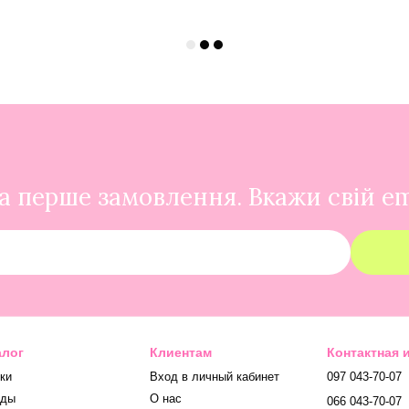
 перше замовлення. Вкажи свій em
алог
Клиентам
Контактная
ки
Вход в личный кабинет
097 043-70-07
нды
О нас
066 043-70-07