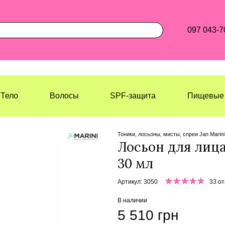
097 043-7
Тело
Волосы
SPF-защита
Пищевые 
Лазерхауз Косметикс
Лицо
Тониз
Тоники, лосьоны, мисты, спреи Jan Marini
Лосьон для лица 
30 мл
Артикул: 3050
33 о
В наличии
5 510 грн