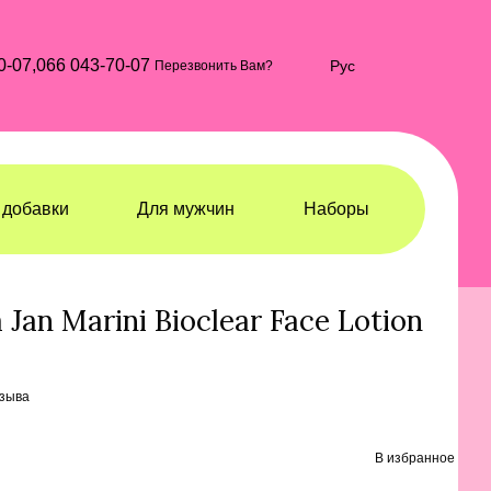
0-07,
066 043-70-07
Рус
Перезвонить Вам?
добавки
Для мужчин
Наборы
ация
Тоники, лосьоны, мисты, спреи
Jan Marini Bioclear Face Lotion
тзыва
В избранное