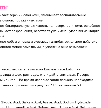
нты
ивает верхний слой кожи, уменьшает воспалительные
е очагов, поражённых акне.
ет бактериальную активность на поверхности кожи, ослабляет
ньшает покраснения, осветляет уже имеющуюся пигментацию
вой.
яет себум в порах и оказывает антибактериальное действие.
овятся менее заметными, а участки с акне заживают и
 несколько капель лосьона Bioclear Face Lotion на
 лица и шеи, распределите и дайте впитаться. Поверх
м или гель. Во время использования лосьона необходимо
злучения при помощи средств с SPF не меньше 50.
lycolic Acid, Salicylic Acid, Azelaic Acid, Sodium Hydroxide,
te, Undecanedioic Acid, Sebacic Acid, Suberic Acid, Sclerotium