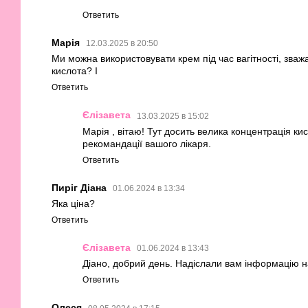
Ответить
Марія
12.03.2025 в 20:50
Ми можна використовувати крем під час вагітності, зваж
кислота? І
Ответить
Єлізавета
13.03.2025 в 15:02
Марія , вітаю! Тут досить велика концентрація ки
рекомандації вашого лікаря.
Ответить
Пиріг Діана
01.06.2024 в 13:34
Яка ціна?
Ответить
Єлізавета
01.06.2024 в 13:43
Діано, добрий день. Надіслали вам інформацію н
Ответить
Олеся