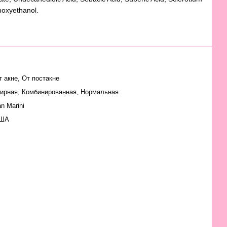
noxyethanol.
т акне, От постакне
ирная
,
Комбинированная
,
Нормальная
n Marini
ША