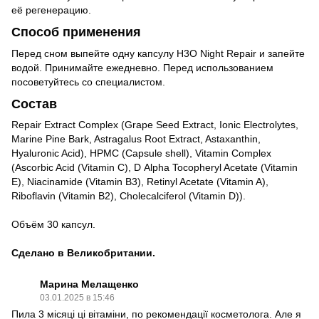
её регенерацию.
Способ применения
Перед сном выпейте одну капсулу H3O Night Repair и запейте
водой. Принимайте ежедневно. Перед использованием
посоветуйтесь со специалистом.
Состав
Repair Extract Complex (Grape Seed Extract, Ionic Electrolytes,
Marine Pine Bark, Astragalus Root Extract, Astaxanthin,
Hyaluronic Acid), HPMC (Capsule shell), Vitamin Complex
(Ascorbic Acid (Vitamin C), D Alpha Tocopheryl Acetate (Vitamin
E), Niacinamide (Vitamin B3), Retinyl Acetate (Vitamin A),
Riboflavin (Vitamin B2), Cholecalciferol (Vitamin D)).
Объём 30 капсул.
Сделано в Великобритании.
Марина Мелащенко
03.01.2025 в 15:46
Пила 3 місяці ці вітаміни, по рекомендації косметолога. Але я