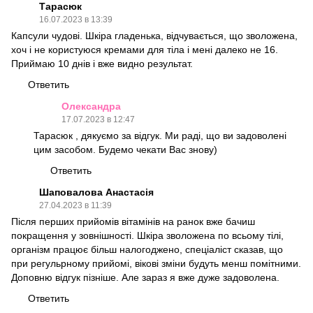
Тарасюк
16.07.2023 в 13:39
Капсули чудові. Шкіра гладенька, відчувається, що зволожена,
хоч і не користуюся кремами для тіла і мені далеко не 16.
Приймаю 10 днів і вже видно результат.
Ответить
Олександра
17.07.2023 в 12:47
Тарасюк , дякуємо за відгук. Ми раді, що ви задоволені
цим засобом. Будемо чекати Вас знову)
Ответить
Шаповалова Анастасія
27.04.2023 в 11:39
Після перших прийомів вітамінів на ранок вже бачиш
покращення у зовнішності. Шкіра зволожена по всьому тілі,
організм працює більш налогоджено, спеціаліст сказав, що
при регульрному прийомі, вікові зміни будуть менш помітними.
Доповню відгук пізніше. Але зараз я вже дуже задоволена.
Ответить