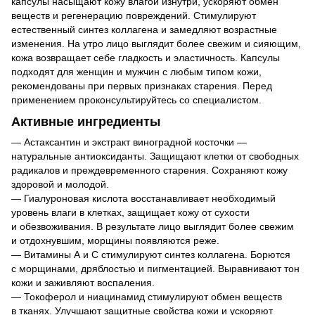
капсулы насыщают кожу влагой изнутри, ускоряют обмен
веществ и регенерацию повреждений. Стимулируют
естественный синтез коллагена и замедляют возрастные
изменения. На утро лицо выглядит более свежим и сияющим,
кожа возвращает себе гладкость и эластичность. Капсулы
подходят для женщин и мужчин с любым типом кожи,
рекомендованы при первых признаках старения. Перед
применением проконсультируйтесь со специалистом.
Активные ингредиенты
— Астаксантин и экстракт виноградной косточки —
натуральные антиоксиданты. Защищают клетки от свободных
радикалов и преждевременного старения. Сохраняют кожу
здоровой и молодой.
— Гиалуроновая кислота восстанавливает необходимый
уровень влаги в клетках, защищает кожу от сухости
и обезвоживания. В результате лицо выглядит более свежим
и отдохнувшим, морщины появляются реже.
— Витамины А и С стимулируют синтез коллагена. Борются
с морщинами, дряблостью и пигментацией. Выравнивают тон
кожи и заживляют воспаления.
— Токоферол и ниацинамид стимулируют обмен веществ
в тканях. Улучшают защитные свойства кожи и ускоряют