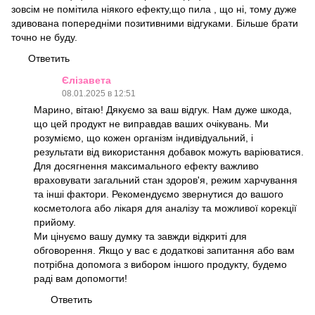
зовсім не помітила ніякого ефекту,що пила , що ні, тому дуже
здивована попередніми позитивними відгуками. Більше брати
точно не буду.
Ответить
Єлізавета
08.01.2025 в 12:51
Марино, вітаю! Дякуємо за ваш відгук. Нам дуже шкода,
що цей продукт не виправдав ваших очікувань. Ми
розуміємо, що кожен організм індивідуальний, і
результати від використання добавок можуть варіюватися.
Для досягнення максимального ефекту важливо
враховувати загальний стан здоров'я, режим харчування
та інші фактори. Рекомендуємо звернутися до вашого
косметолога або лікаря для аналізу та можливої корекції
прийому.
Ми цінуємо вашу думку та завжди відкриті для
обговорення. Якщо у вас є додаткові запитання або вам
потрібна допомога з вибором іншого продукту, будемо
раді вам допомогти!
Ответить