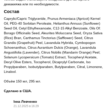
демакияжа или по необходимости.
Состав
Caprylic/Capric Triglyceride, Prunus Armeniaca (Apricot) Kernel
Oil, PEG-40 Sorbitan Peroleate, Helianthus Annuus (Sunflower)
Seed Oil, Cetyl Ethylhexanoate, C12-15 Alkyl Benzoate, Oils Of:
Borago Officinalis Seed, Aleurites Moluccana Seed, Oryza Sativa
(Rice) Bran, Carthamus Tinctorius (Safflower) Seed, Citrus
Grandis (Grapefruit) Peel, Lavandula Hybrida, Cymbopogon
Schoenanthus, Citrus Aurantium Dulcis (Orange), Lavandula
Angustifolia (Lavender), Citrus Nobilis (Mandarin Orange) Peel;
Solanum Lycopersicum (Tomato) Extract, Tocopheryl Acetate,
Decyl Olive Esters, Tocopherol, Dicaprylyl Carbonate, Iso
Propylparaben, Isobutylparaben, Butylparaben, Citral, Limonene,
Linalool.
Объём 150 мл, 295 мл.
Сделано в США.
Інна Левченко
21.12.2025 в 16:29