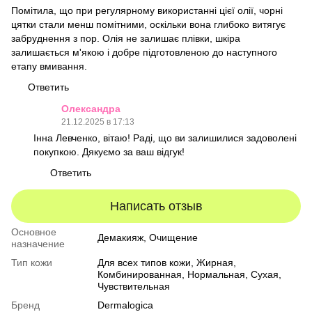
Помітила, що при регулярному використанні цієї олії, чорні
цятки стали менш помітними, оскільки вона глибоко витягує
забруднення з пор. Олія не залишає плівки, шкіра
залишається м'якою і добре підготовленою до наступного
етапу вмивання.
Ответить
Олександра
21.12.2025 в 17:13
Інна Левченко, вітаю! Раді, що ви залишилися задоволені
покупкою. Дякуємо за ваш відгук!
Ответить
Написать отзыв
Основное
Демакияж, Очищение
назначение
Тип кожи
Для всех типов кожи
,
Жирная
,
Комбинированная
,
Нормальная
,
Сухая
,
Чувствительная
Бренд
Dermalogica