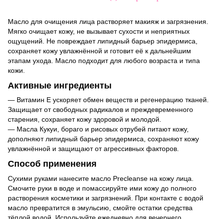
Масло для очищения лица растворяет макияж и загрязнения.
Мягко очищает кожу, не вызывает сухости и неприятных
ощущений. Не повреждает липидный барьер эпидермиса,
сохраняет кожу увлажнённой и готовит её к дальнейшим
этапам ухода. Масло подходит для любого возраста и типа
кожи.
Активные ингредиенты
— Витамин E ускоряет обмен веществ и регенерацию тканей.
Защищает от свободных радикалов и преждевременного
старения, сохраняет кожу здоровой и молодой.
— Масла Кукуи, бораго и рисовых отрубей питают кожу,
дополняют липидный барьер эпидермиса, сохраняют кожу
увлажнённой и защищают от агрессивных факторов.
Способ применения
Сухими руками нанесите масло Precleanse на кожу лица.
Смочите руки в воде и помассируйте ими кожу до полного
растворения косметики и загрязнений. При контакте с водой
масло превратится в эмульсию, смойте остатки средства
тёплой водой. Используйте ежедневно для вечернего