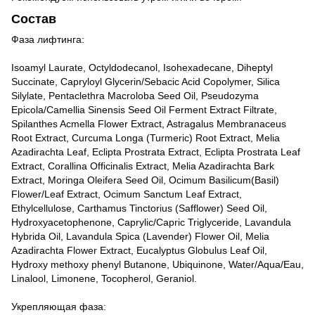
Состав
Фаза лифтинга:
Isoamyl Laurate, Octyldodecanol, Isohexadecane, Diheptyl
Succinate, Capryloyl Glycerin/Sebacic Acid Copolymer, Silica
Silylate, Pentaclethra Macroloba Seed Oil, Pseudozyma
Epicola/Camellia Sinensis Seed Oil Ferment Extract Filtrate,
Spilanthes Acmella Flower Extract, Astragalus Membranaceus
Root Extract, Curcuma Longa (Turmeric) Root Extract, Melia
Azadirachta Leaf, Eclipta Prostrata Extract, Eclipta Prostrata Leaf
Extract, Corallina Officinalis Extract, Melia Azadirachta Bark
Extract, Moringa Oleifera Seed Oil, Ocimum Basilicum(Basil)
Flower/Leaf Extract, Ocimum Sanctum Leaf Extract,
Ethylcellulose, Carthamus Tinctorius (Safflower) Seed Oil,
Hydroxyacetophenone, Caprylic/Capric Triglyceride, Lavandula
Hybrida Oil, Lavandula Spica (Lavender) Flower Oil, Melia
Azadirachta Flower Extract, Eucalyptus Globulus Leaf Oil,
Hydroxy methoxy phenyl Butanone, Ubiquinone, Water/Aqua/Eau,
Linalool, Limonene, Tocopherol, Geraniol.
Укрепляющая фаза: