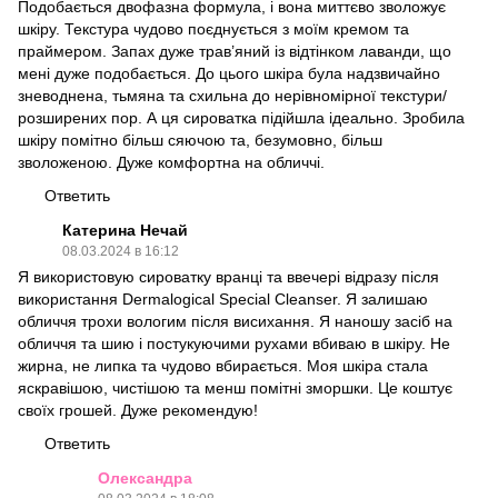
Подобається двофазна формула, і вона миттєво зволожує
шкіру. Текстура чудово поєднується з моїм кремом та
праймером. Запах дуже трав’яний із відтінком лаванди, що
мені дуже подобається. До цього шкіра була надзвичайно
зневоднена, тьмяна та схильна до нерівномірної текстури/
розширених пор. А ця сироватка підійшла ідеально. Зробила
шкіру помітно більш сяючою та, безумовно, більш
зволоженою. Дуже комфортна на обличчі.
Ответить
Катерина Нечай
08.03.2024 в 16:12
Я використовую сироватку вранці та ввечері відразу після
використання Dermalogical Special Cleanser. Я залишаю
обличчя трохи вологим після висихання. Я наношу засіб на
обличчя та шию і постукуючими рухами вбиваю в шкіру. Не
жирна, не липка та чудово вбирається. Моя шкіра стала
яскравішою, чистішою та менш помітні зморшки. Це коштує
своїх грошей. Дуже рекомендую!
Ответить
Олександра