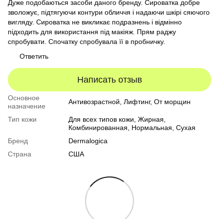
Дуже подобаються засоби даного бренду. Сироватка добре
зволожує, підтягуючи контури обличчя і надаючи шкірі сяючого
вигляду. Сироватка не викликає подразнень і відмінно
підходить для використання під макіяж. Прям раджу
спробувати. Спочатку спробувала її в пробничку.
Ответить
Написать отзыв
Основное
Антивозрастной, Лифтинг, От морщин
назначение
Тип кожи
Для всех типов кожи
,
Жирная
,
Комбинированная
,
Нормальная
,
Сухая
Бренд
Dermalogica
Страна
США