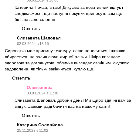
08.03.2024 в 18:08
Катерина Нечай, вітаю! Дякуємо за позитивний відгук і
сподіваємося, що наступні покупки принесуть вам ще
більше задоволення.
Ответить
Єлизавета Шаповал
02.03.2024 в 18:16
Сироватка має приємну текстуру, легко наноситься і швидко
вбирається, не залишаючи жирної плівки. Шкіра виглядає
здоровою та доглянутою, обличчя виглядає свіжішим. окупкою
задоволена, як тільки закінчиться, куплю ще.
Ответить
Олександра
03.03.2024 в 11:38
Єлизавета Шаповал, добрий день! Ми щиро вдячні вам за
відгук. Завжди раді бачити вас на нашому сайті!
Ответить
Катерина Соловйова
25.11.2023 в 11:02