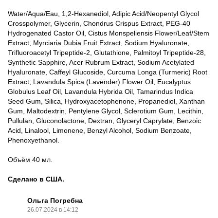
Water/Aqua/Eau, 1,2-Hexanediol, Adipic Acid/Neopentyl Glycol
Crosspolymer, Glycerin, Chondrus Crispus Extract, PEG-40
Hydrogenated Castor Oil, Cistus Monspeliensis Flower/Leaf/Stem
Extract, Myrciaria Dubia Fruit Extract, Sodium Hyaluronate,
Trifluoroacetyl Tripeptide-2, Glutathione, Palmitoyl Tripeptide-28,
Synthetic Sapphire, Acer Rubrum Extract, Sodium Acetylated
Hyaluronate, Caffeyl Glucoside, Curcuma Longa (Turmeric) Root
Extract, Lavandula Spica (Lavender) Flower Oil, Eucalyptus
Globulus Leaf Oil, Lavandula Hybrida Oil, Tamarindus Indica
Seed Gum, Silica, Hydroxyacetophenone, Propanediol, Xanthan
Gum, Maltodextrin, Pentylene Glycol, Sclerotium Gum, Lecithin,
Pullulan, Gluconolactone, Dextran, Glyceryl Caprylate, Benzoic
Acid, Linalool, Limonene, Benzyl Alcohol, Sodium Benzoate,
Phenoxyethanol.
Объём 40 мл.
Сделано в США.
Ольга Погребна
26.07.2024 в 14:12