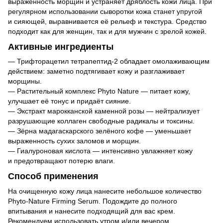
выраженность морщин и устраняет дряблость кожи лица. При
регулярном использовании сыворотки кожа станет упругой
и сияющей, выравнивается её рельеф и текстура. Средство
подходит как для женщин, так и для мужчин с зрелой кожей.
Активные ингредиенты
— Трифторацетил тетрапептид-2 обладает омолаживающим
действием: заметно подтягивает кожу и разглаживает
морщины.
— Растительный комплекс Phyto Nature — питает кожу,
улучшает её тонус и придаёт сияние.
— Экстракт марокканской каменной розы — нейтрализует
разрушающие коллаген свободные радикалы и токсины.
— Зёрна мадагаскарского зелёного кофе — уменьшает
выраженность сухих заломов и морщин.
— Гиалуроновая кислота — интенсивно увлажняет кожу
и предотвращают потерю влаги.
Способ применения
На очищенную кожу лица нанесите небольшое количество
Phyto-Nature Firming Serum. Подождите до полного
впитывания и нанесите подходящий для вас крем.
Рекомендуем использовать утром и/или вечером.