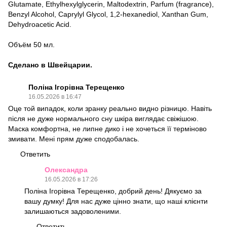
Glutamate, Ethylhexylglycerin, Maltodextrin, Parfum (fragrance),
Benzyl Alcohol, Caprylyl Glycol, 1,2-hexanediol, Xanthan Gum,
Dehydroacetic Acid.
Объём 50 мл.
Сделано в Швейцарии.
Поліна Ігорівна Терещенко
16.05.2026 в 16:47
Оце той випадок, коли зранку реально видно різницю. Навіть
після не дуже нормального сну шкіра виглядає свіжішою.
Маска комфортна, не липне дико і не хочеться її терміново
змивати. Мені прям дуже сподобалась.
Ответить
Олександра
16.05.2026 в 17:26
Поліна Ігорівна Терещенко, добрий день! Дякуємо за
вашу думку! Для нас дуже цінно знати, що наші клієнти
залишаються задоволеними.
Ответить