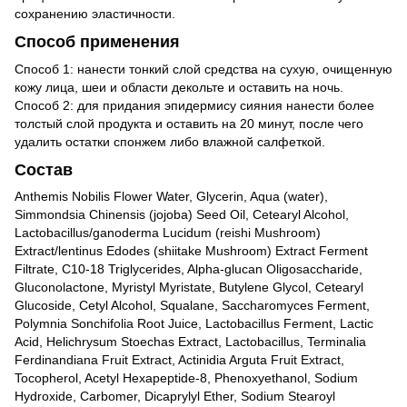
сохранению эластичности.
Способ применения
Способ 1: нанести тонкий слой средства на сухую, очищенную
кожу лица, шеи и области декольте и оставить на ночь.
Способ 2: для придания эпидермису сияния нанести более
толстый слой продукта и оставить на 20 минут, после чего
удалить остатки спонжем либо влажной салфеткой.
Состав
Anthemis Nobilis Flower Water, Glycerin, Aqua (water),
Simmondsia Chinensis (jojoba) Seed Oil, Cetearyl Alcohol,
Lactobacillus/ganoderma Lucidum (reishi Mushroom)
Extract/lentinus Edodes (shiitake Mushroom) Extract Ferment
Filtrate, C10-18 Triglycerides, Alpha-glucan Oligosaccharide,
Gluconolactone, Myristyl Myristate, Butylene Glycol, Cetearyl
Glucoside, Cetyl Alcohol, Squalane, Saccharomyces Ferment,
Polymnia Sonchifolia Root Juice, Lactobacillus Ferment, Lactic
Acid, Helichrysum Stoechas Extract, Lactobacillus, Terminalia
Ferdinandiana Fruit Extract, Actinidia Arguta Fruit Extract,
Tocopherol, Acetyl Hexapeptide-8, Phenoxyethanol, Sodium
Hydroxide, Carbomer, Dicaprylyl Ether, Sodium Stearoyl