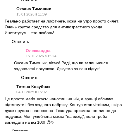
Оксана Тимошик
15.01.2026 в 11:09
Реально работает на лифтинге, кожа на утро просто сияет.
Очень крутое средство для антивозрастного ухода.
Институтум – это любовь!
Ответить
Олександра
15.01.2026 в 15:24
Оксана Тимошик, вітаю! Раді, що ви залишилися
задоволені покупкою. Дякуємо за ваш відгук!
Ответить
Тетяна Козубчак
04.11.2025 в 15:02
Це просто магія якась: наносиш на ніч, а вранці обличчя
підтягнуте і без жодного набряку. Контур став чіткішим, шкіра
дуже пружна і наповнена. Текстура приємна, не липне до
подушки. Моя улюблена маска "на вихід", коли треба
виглядати на всі 100! 😍✨