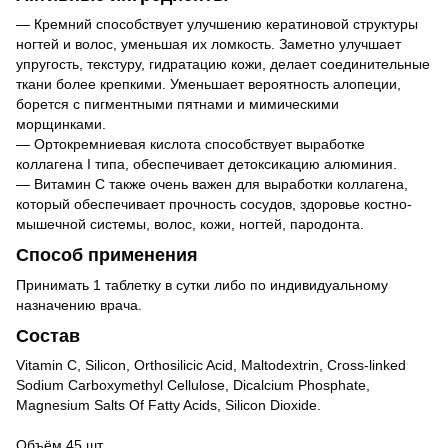
— Кремний способствует улучшению кератиновой структуры
ногтей и волос, уменьшая их ломкость. Заметно улучшает
упругость, текстуру, гидратацию кожи, делает соединительные
ткани более крепкими. Уменьшает вероятность алопеции,
борется с пигментными пятнами и мимическими
морщинками.
— Ортокремниевая кислота способствует выработке
коллагена I типа, обеспечивает детоксикацию алюминия.
— Витамин С также очень важен для выработки коллагена,
который обеспечивает прочность сосудов, здоровье костно-
мышечной системы, волос, кожи, ногтей, пародонта.
Способ применения
Принимать 1 таблетку в сутки либо по индивидуальному
назначению врача.
Состав
Vitamin C, Silicon, Orthosilicic Acid, Maltodextrin, Cross-linked
Sodium Carboxymethyl Cellulose, Dicalcium Phosphate,
Magnesium Salts Of Fatty Acids, Silicon Dioxide.
Объём 45 шт.