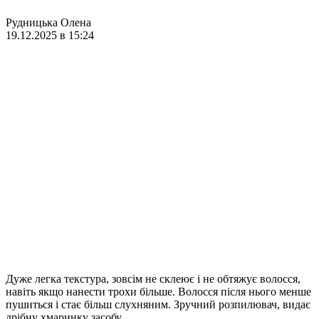
Рудницька Олена
19.12.2025 в 15:24
Дуже легка текстура, зовсім не склеює і не обтяжує волосся,
навіть якщо нанести трохи більше. Волосся після нього менше
пушиться і стає більш слухняним. Зручний розпилювач, видає
дрібну хмаринку засобу.