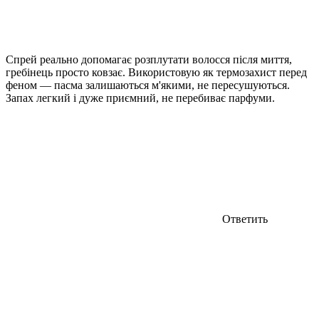
Спрей реально допомагає розплутати волосся після миття,
гребінець просто ковзає. Використовую як термозахист перед
феном — пасма залишаються м'якими, не пересушуються.
Запах легкий і дуже приємний, не перебиває парфуми.
Ответить