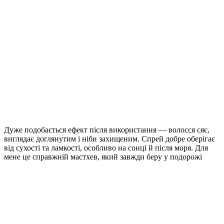
Дуже подобається ефект після використання — волосся сяє,
виглядає доглянутим і ніби захищеним. Спрей добре оберігає
від сухості та ламкості, особливо на сонці й після моря. Для
мене це справжній мастхев, який завжди беру у подорожі