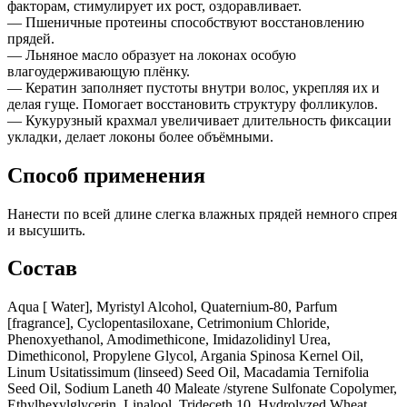
факторам, стимулирует их рост, оздоравливает.
— Пшеничные протеины способствуют восстановлению
прядей.
— Льняное масло образует на локонах особую
влагоудерживающую плёнку.
— Кератин заполняет пустоты внутри волос, укрепляя их и
делая гуще. Помогает восстановить структуру фолликулов.
— Кукурузный крахмал увеличивает длительность фиксации
укладки, делает локоны более объёмными.
Способ применения
Нанести по всей длине слегка влажных прядей немного спрея
и высушить.
Состав
Aqua [ Water], Myristyl Alcohol, Quaternium-80, Parfum
[fragrance], Cyclopentasiloxane, Cetrimonium Chloride,
Phenoxyethanol, Amodimethicone, Imidazolidinyl Urea,
Dimethiconol, Propylene Glycol, Argania Spinosa Kernel Oil,
Linum Usitatissimum (linseed) Seed Oil, Macadamia Ternifolia
Seed Oil, Sodium Laneth 40 Maleate /styrene Sulfonate Copolymer,
Ethylhexylglycerin, Linalool, Trideceth 10, Hydrolyzed Wheat