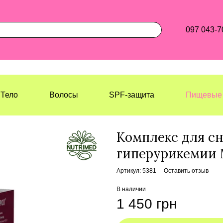
097 043-7
Тело
Волосы
SPF-защита
Пищевые 
Лазерхауз Косметикс
Пищевые доба
Комплекс для с
гиперурикемии 
Артикул: 5381
Оставить отзыв
В наличии
1 450 грн