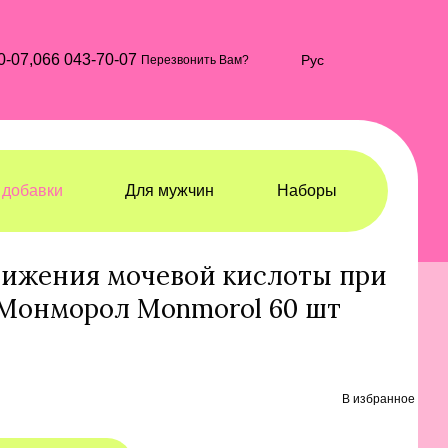
0-07,
066 043-70-07
Рус
Перезвонить Вам?
добавки
Для мужчин
Наборы
вки
Пищевые добавки Nutrimed
нижения мочевой кислоты при
Монморол Monmorol 60 шт
В избранное