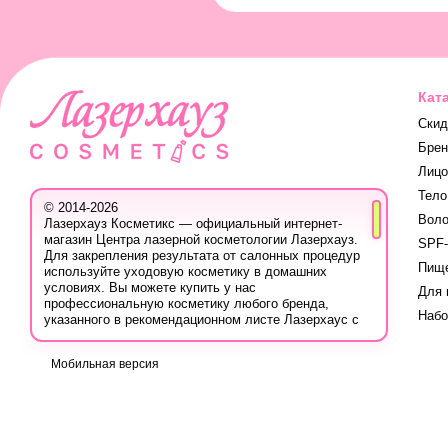
Кат
Скид
Бре
Лицо
Тело
© 2014-2026
Вол
Лазерхауз Косметикс — официальный интернет-
магазин Центра лазерной косметологии Лазерхауз.
SPF-
Для закрепления результата от салонных процедур
Пище
используйте уходовую косметику в домашних
условиях. Вы можете купить у нас
Для 
профессиональную косметику любого бренда,
Наб
указанного в рекомендационном листе Лазерхаус с
учётом ваших персональных скидок.
Вы также можете записаться на консультацию в
Мобильная версия
Лазер Хауз к косметологу, дерматологу, трихологу
или другому эстетическому специалисту, чтобы
узнать про программы лечения кожи, безопасную
систему использования лечебных продуктов и
марок, методах борьбы с проблемой, учитывая