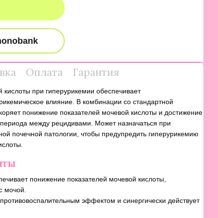
вка
Оплата
Гарантия
й кислоты при гиперурикемии обеспечивает
рикемическое влияние. В комбинации со стандартной
коряет понижение показателей мочевой кислоты и достижение
 периода между рецидивами. Может назначаться при
ной почечной патологии, чтобы предупредить гиперурикемию
ислоты.
нты
ечивает понижение показателей мочевой кислоты,
с мочой.
 противовоспалительным эффектом и синергически действует