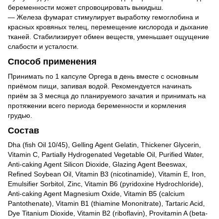
беременности может спровоцировать выкидыш.
— Железа фумарат стимулирует выработку гемоглобина и
красных кровяных телец, перемещение кислорода и дыхание
тканей. Стабилизирует обмен веществ, уменьшает ощущение
слабости и усталости.
Способ применения
Принимать по 1 капсуле Oprega в день вместе с основным
приёмом пищи, запивая водой. Рекомендуется начинать
приём за 3 месяца до планируемого зачатия и принимать на
протяжении всего периода беременности и кормления
грудью.
Состав
Dha (fish Oil 10/45), Gelling Agent Gelatin, Thickener Glycerin,
Vitamin C, Partially Hydrogenated Vegetable Oil, Purified Water,
Anti-caking Agent Silicon Dioxide, Glazing Agent Beeswax,
Refined Soybean Oil, Vitamin B3 (nicotinamide), Vitamin E, Iron,
Emulsifier Sorbitol, Zinc, Vitamin B6 (pyridoxine Hydrochloride),
Anti-caking Agent Magnesium Oxide, Vitamin B5 (calcium
Pantothenate), Vitamin B1 (thiamine Mononitrate), Tartaric Acid,
Dye Titanium Dioxide, Vitamin B2 (riboflavin), Provitamin A (beta-