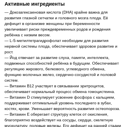
Активные ингредиенты
— Докозагексаеновая кислота (DHA) крайне важна для
развития глазной сетчатки и головного мозга плода. Её
дефицит в организме женщины при беременности
увеличивает риски преждевременных родов и рождения
ребёнка с низким весом.
— L-5-метилтетрагидрофолат необходим для развития
нервной системы плода, обеспечивает здоровое развитие и
рост.
— Йод отвечает за развитие слуха, памяти, интеллекта,
подвижных способностей ребёнка в будущем. Обеспечивает
регуляцию жирового, белкового, углеводного обмена,
функцию молочных желез, сердечно-сосудистой и половой
систем.
— Витамин B12 участвует в связывании эритроцитов,
обеспечивает нормальный процесс обмена гомоцистеина.
— Витамин D стимулирует усвоение фосфора с кальцием,
поддерживает оптимальный уровень последнего в зубах,
костях, крови. Уменьшает вероятность развития остеопороза.
— Витамин Е оберегает структуру клеток от окисления,
благоприятно воздействует на сосуды, сердце, скелетную
мускулатуру, половые железы. Его дефицит на ранней стадии