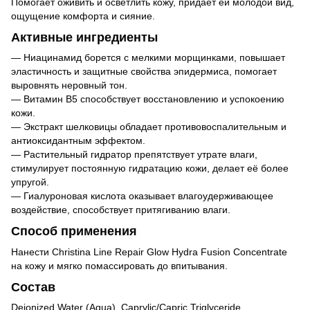
Помогает оживить и осветлить кожу, придаёт ей молодой вид,
ощущение комфорта и сияние.
Активные ингредиенты
— Ниацинамид борется с мелкими морщинками, повышает
эластичность и защитные свойства эпидермиса, помогает
выровнять неровный тон.
— Витамин B5 способствует восстановлению и успокоению
кожи.
— Экстракт шелковицы обладает противовоспалительным и
антиоксидантным эффектом.
— Растительный гидратор препятствует утрате влаги,
стимулирует постоянную гидратацию кожи, делает её более
упругой.
— Гиалуроновая кислота оказывает влагоудерживающее
воздействие, способствует притягиванию влаги.
Способ применения
Нанести Christina Line Repair Glow Hydra Fusion Concentrate
на кожу и мягко помассировать до впитывания.
Состав
Deionized Water (Aqua), Caprylic/Capric Triglyceride,