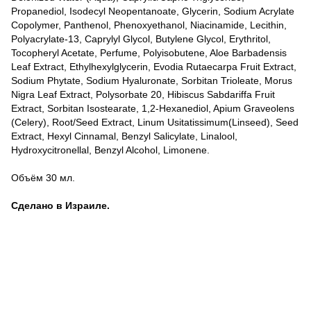
Propanediol, Isodecyl Neopentanoate, Glycerin, Sodium Acrylate
Copolymer, Panthenol, Phenoxyethanol, Niacinamide, Lecithin,
Polyacrylate-13, Caprylyl Glycol, Butylene Glycol, Erythritol,
Tocopheryl Acetate, Perfume, Polyisobutene, Aloe Barbadensis
Leaf Extract, Ethylhexylglycerin, Evodia Rutaecarpa Fruit Extract,
Sodium Phytate, Sodium Hyaluronate, Sorbitan Trioleate, Morus
Nigra Leaf Extract, Polysorbate 20, Hibiscus Sabdariffa Fruit
Extract, Sorbitan Isostearate, 1,2-Hexanediol, Apium Graveolens
(Celery), Root/Seed Extract, Linum Usitatissimum(Linseed), Seed
Extract, Hexyl Cinnamal, Benzyl Salicylate, Linalool,
Hydroxycitronellal, Benzyl Alcohol, Limonene.
Объём 30 мл.
Сделано в Израиле.