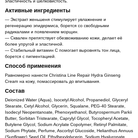
эластичность и шелковистость.
Активные ингредиенты
— Экстракт женьшеня стимулирует увлажнение и
регенерацию эпидермиса, борется со свободными
радикалами и появлением морщин.
— Сквален препятствует обезвоживанию кожи, делает её
более упругой и эластичной.
— Стабильный витамин С помогает выровнять тон лица,
борется с пигментацией.
Способ применения
Равномерно нанести Christina Line Repair Hydra Ginseng
Cream на кожу, помассировать до впитывания.
Состав
Deionized Water (Aqua), Isocetyl Alcohol, Propanediol, Glyceryl
Stearate, Cetyl Alcohol, Glycerin, Squalane, PEG-40 Stearate,
Isodecyl Neopentanoate, Phenoxyethanol, Butyrospermum Parkii
Butter, Sorbitan Tristearate, Caprylyl Glycol, Tocopheryl Acetate,
Butylene Glycol, Sodium Acrylate Copolymer, Retinyl Palmitate,
Sodium Phytate, Perfume, Ascorbyl Glucoside, Helianthus Annuus
(Sunflower) Seed Oil, Ethylhexylglycerin, Sodium Hyaluronate,