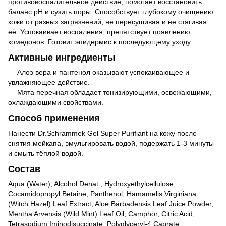
противовоспалительное действие, помогает восстановить
баланс pH и сузить поры. Способствует глубокому очищению
кожи от разных загрязнений, не пересушивая и не стягивая
её. Успокаивает воспаления, препятствует появлению
комедонов. Готовит эпидермис к последующему уходу.
Активные ингредиенты
— Алоэ вера и пантенол оказывают успокаивающее и
увлажняющее действие.
— Мята перечная обладает тонизирующими, освежающими,
охлаждающими свойствами.
Способ применения
Нанести Dr.Schrammek Gel Super Purifiant на кожу после
снятия мейкапа, эмульгировать водой, подержать 1-3 минуты
и смыть тёплой водой.
Состав
Aqua (Water), Alcohol Denat., Hydroxyethylcellulose,
Cocamidopropyl Betaine, Panthenol, Hamamelis Virginiana
(Witch Hazel) Leaf Extract, Aloe Barbadensis Leaf Juice Powder,
Mentha Arvensis (Wild Mint) Leaf Oil, Camphor, Citric Acid,
Tetrasodium Iminodisuccinate, Polyglyceryl-4 Caprate,