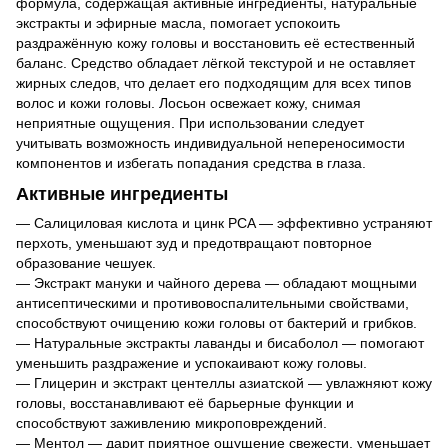
формула, содержащая активные ингредиенты, натуральные
экстракты и эфирные масла, помогает успокоить
раздражённую кожу головы и восстановить её естественный
баланс. Средство обладает лёгкой текстурой и не оставляет
жирных следов, что делает его подходящим для всех типов
волос и кожи головы. Лосьон освежает кожу, снимая
неприятные ощущения. При использовании следует
учитывать возможность индивидуальной непереносимости
компонентов и избегать попадания средства в глаза.
Активные ингредиенты
— Салициловая кислота и цинк PCA — эффективно устраняют
перхоть, уменьшают зуд и предотвращают повторное
образование чешуек.
— Экстракт мануки и чайного дерева — обладают мощными
антисептическими и противовоспалительными свойствами,
способствуют очищению кожи головы от бактерий и грибков.
— Натуральные экстракты лаванды и бисаболол — помогают
уменьшить раздражение и успокаивают кожу головы.
— Глицерин и экстракт центеллы азиатской — увлажняют кожу
головы, восстанавливают её барьерные функции и
способствуют заживлению микроповреждений.
— Ментол — дарит приятное ощущение свежести, уменьшает