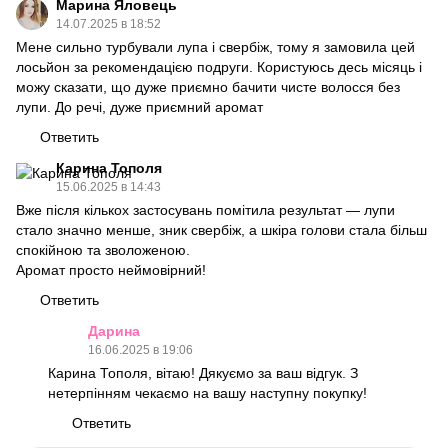
Марина Яловець
14.07.2025 в 18:52
Мене сильно турбували лупа і свербіж, тому я замовила цей
лосьйон за рекомендацією подруги. Користуюсь десь місяць і
можу сказати, що дуже приємно бачити чисте волосся без
лупи. До речі, дуже приємний аромат
Ответить
Карина Тополя
15.06.2025 в 14:43
Вже після кількох застосувань помітила результат — лупи
стало значно менше, зник свербіж, а шкіра голови стала більш
спокійною та зволоженою.
Аромат просто неймовірний!
Ответить
Дарина
16.06.2025 в 19:06
Карина Тополя, вітаю! Дякуємо за ваш відгук. З
нетерпінням чекаємо на вашу наступну покупку!
Ответить