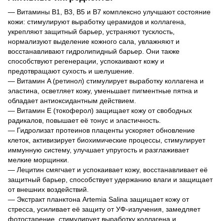
— Витамины B1, B3, B5 и B7 комплексно улучшают состояние
кожи: стимулируют выработку церамидов и коллагена,
укрепляют защитный барьер, устраняют тусклость,
нормализуют выделение кожного сала, увлажняют и
восстанавливают гидролипидный барьер. Они также
способствуют регенерации, успокаивают кожу и
предотвращают сухость и шелушение.
— Витамин A (ретинол) стимулирует выработку коллагена и
эластина, осветляет кожу, уменьшает пигментные пятна и
обладает антиоксидантным действием.
— Витамин E (токоферол) защищает кожу от свободных
радикалов, повышает её тонус и эластичность.
— Гидролизат протеинов плаценты ускоряет обновление
клеток, активизирует биохимические процессы, стимулирует
иммунную систему, улучшает упругость и разглаживает
мелкие морщинки.
— Лецитин смягчает и успокаивает кожу, восстанавливает её
защитный барьер, способствует удержанию влаги и защищает
от внешних воздействий.
— Экстракт планктона Artemia Salina защищает кожу от
стресса, усиливает её защиту от УФ-излучения, замедляет
фотостарение, стимулирует выработку коллагена и