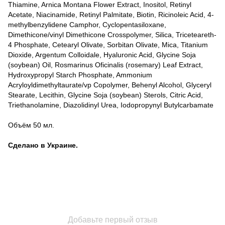
Thiamine, Arnica Montana Flower Extract, Inositol, Retinyl
Acetate, Niacinamide, Retinyl Palmitate, Biotin, Ricinoleic Acid, 4-
methylbenzylidene Camphor, Cyclopentasiloxane,
Dimethicone/vinyl Dimethicone Crosspolymer, Silica, Triceteareth-
4 Phosphate, Cetearyl Olivate, Sorbitan Olivate, Mica, Titanium
Dioxide, Argentum Сolloidale, Hyaluronic Acid, Glycine Soja
(soybean) Oil, Rosmarinus Oficinalis (rosemary) Leaf Extract,
Hydroxypropyl Starch Phosphate, Ammonium
Acryloyldimethyltaurate/vp Copolymer, Behenyl Alcohol, Glyceryl
Stearate, Lecithin, Glycine Soja (soybean) Sterols, Citric Acid,
Triethanolamine, Diazolidinyl Urea, Iodopropynyl Butylcarbamate
Объём 50 мл.
Сделано в Украине.
Добавьте первый отзыв