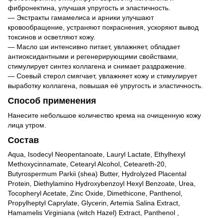
фибронектина, улучшая упругость и эластичность.
— Экстракты гамамелиса и арники улучшают
кровообращение, устраняют покраснения, ускоряют вывод
токсинов и осветляют кожу.
— Масло ши интенсивно питает, увлажняет, обладает
антиоксидантными и регенерирующими свойствами,
стимулирует синтез коллагена и снимает раздражение.
— Соевый стерол смягчает, увлажняет кожу и стимулирует
выработку коллагена, повышая её упругость и эластичность.
Способ применения
Нанесите небольшое количество крема на очищенную кожу
лица утром.
Состав
Aqua, Isodecyl Neopentanoate, Lauryl Lactate, Ethylhexyl
Methoxycinnamate, Cetearyl Alcohol, Ceteareth-20,
Butyrospermum Parkii (shea) Butter, Hydrolyzed Placental
Protein, Diethylamino Hydroxybenzoyl Hexyl Benzoate, Urea,
Tocopheryl Acetate, Zinc Oxide, Dimethicone, Panthenol,
Propylheptyl Caprylate, Glycerin, Artemia Salina Extract,
Hamamelis Virginiana (witch Hazel) Extract, Panthenol ,