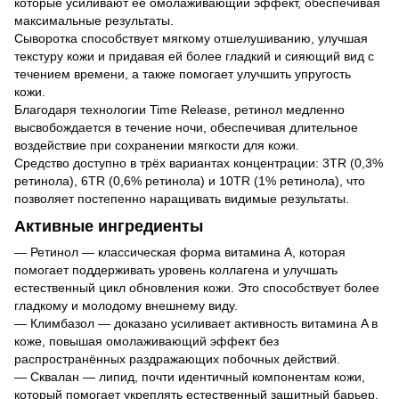
которые усиливают её омолаживающий эффект, обеспечивая
максимальные результаты.
Сыворотка способствует мягкому отшелушиванию, улучшая
текстуру кожи и придавая ей более гладкий и сияющий вид с
течением времени, а также помогает улучшить упругость
кожи.
Благодаря технологии Time Release, ретинол медленно
высвобождается в течение ночи, обеспечивая длительное
воздействие при сохранении мягкости для кожи.
Средство доступно в трёх вариантах концентрации: 3TR (0,3%
ретинола), 6TR (0,6% ретинола) и 10TR (1% ретинола), что
позволяет постепенно наращивать видимые результаты.
Активные ингредиенты
— Ретинол — классическая форма витамина A, которая
помогает поддерживать уровень коллагена и улучшать
естественный цикл обновления кожи. Это способствует более
гладкому и молодому внешнему виду.
— Климбазол — доказано усиливает активность витамина A в
коже, повышая омолаживающий эффект без
распространённых раздражающих побочных действий.
— Сквалан — липид, почти идентичный компонентам кожи,
который помогает укреплять естественный защитный барьер,