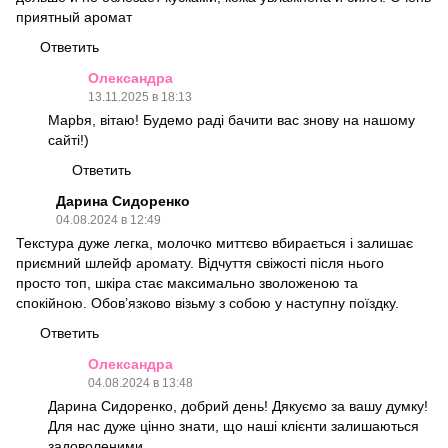
приятный аромат
Ответить
Олександра
13.11.2025 в 18:13
Марbя, вітаю! Будемо раді бачити вас знову на нашому
сайті!)
Ответить
Дарина Сидоренко
04.08.2024 в 12:49
Текстура дуже легка, молочко миттєво вбирається і залишає
приємний шлейф аромату. Відчуття свіжості після нього
просто топ, шкіра стає максимально зволоженою та
спокійною. Обов’язково візьму з собою у наступну поїздку.
Ответить
Олександра
04.08.2024 в 13:48
Дарина Сидоренко, добрий день! Дякуємо за вашу думку!
Для нас дуже цінно знати, що наші клієнти залишаються
задоволеними.