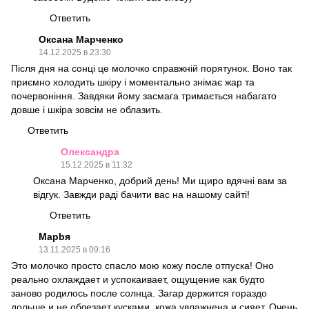
Ответить
Оксана Марченко
14.12.2025 в 23:30
Після дня на сонці це молочко справжній порятунок. Воно так
приємно холодить шкіру і моментально знімає жар та
почервоніння. Завдяки йому засмага тримається набагато
довше і шкіра зовсім не облазить.
Ответить
Олександра
15.12.2025 в 11:32
Оксана Марченко, добрий день! Ми щиро вдячні вам за
відгук. Завжди раді бачити вас на нашому сайті!
Ответить
Марbя
13.11.2025 в 09:16
Это молочко просто спасло мою кожу после отпуска! Оно
реально охлаждает и успокаивает, ощущение как будто
заново родилось после солнца. Загар держится гораздо
дольше и не облезает кусками, кожа увлажнена и сияет. Очень