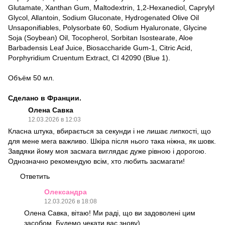
Glutamate, Xanthan Gum, Maltodextrin, 1,2-Hexanediol, Caprylyl
Glycol, Allantoin, Sodium Gluconate, Hydrogenated Olive Oil
Unsaponifiables, Polysorbate 60, Sodium Hyaluronate, Glycine
Soja (Soybean) Oil, Tocopherol, Sorbitan Isostearate, Aloe
Barbadensis Leaf Juice, Biosaccharide Gum-1, Citric Acid,
Porphyridium Cruentum Extract, CI 42090 (Blue 1).
Объём 50 мл.
Сделано в Франции.
Олена Савка
12.03.2026 в 12:03
Класна штука, вбирається за секунди і не лишає липкості, що
для мене мега важливо. Шкіра після нього така ніжна, як шовк.
Завдяки йому моя засмага виглядає дуже рівною і дорогою.
Однозначно рекомендую всім, хто любить засмагати!
Ответить
Олександра
12.03.2026 в 18:08
Олена Савка, вітаю! Ми раді, що ви задоволені цим
засобом. Будемо чекати вас знову)