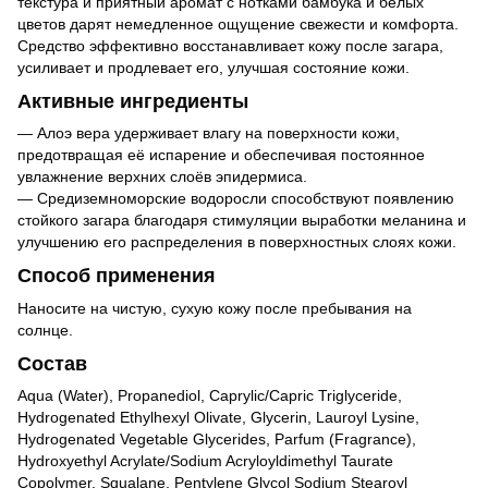
текстура и приятный аромат с нотками бамбука и белых
цветов дарят немедленное ощущение свежести и комфорта.
Средство эффективно восстанавливает кожу после загара,
усиливает и продлевает его, улучшая состояние кожи.
Активные ингредиенты
— Алоэ вера удерживает влагу на поверхности кожи,
предотвращая её испарение и обеспечивая постоянное
увлажнение верхних слоёв эпидермиса.
— Средиземноморские водоросли способствуют появлению
стойкого загара благодаря стимуляции выработки меланина и
улучшению его распределения в поверхностных слоях кожи.
Способ применения
Наносите на чистую, сухую кожу после пребывания на
солнце.
Состав
Aqua (Water), Propanediol, Caprylic/Capric Triglyceride,
Hydrogenated Ethylhexyl Olivate, Glycerin, Lauroyl Lysine,
Hydrogenated Vegetable Glycerides, Parfum (Fragrance),
Hydroxyethyl Acrylate/Sodium Acryloyldimethyl Taurate
Copolymer, Squalane, Pentylene Glycol Sodium Stearoyl