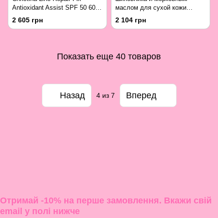
Antioxidant Assist SPF 50 60
маслом для сухой кожи
мл
Christina Rose Hips Moisture
2 605 грн
2 104 грн
Cream With Carrot Oil 250 мл
Показать еще 40 товаров
Назад
Вперед
4
из 7
Отримай -10% на перше замовлення. Вкажи свій
email у полі нижче