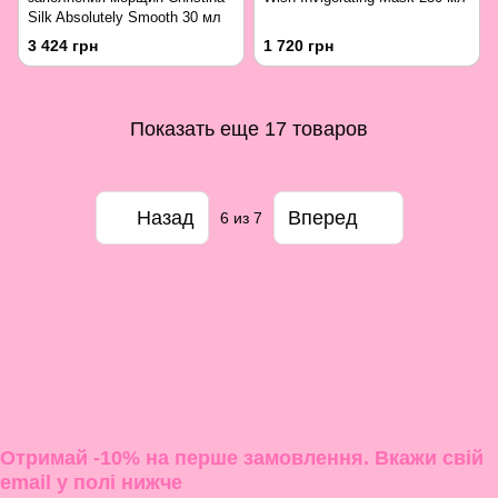
Silk Absolutely Smooth 30 мл
3 424 грн
1 720 грн
Показать еще 17 товаров
Назад
Вперед
6
из 7
Отримай -10% на перше замовлення. Вкажи свій
email у полі нижче