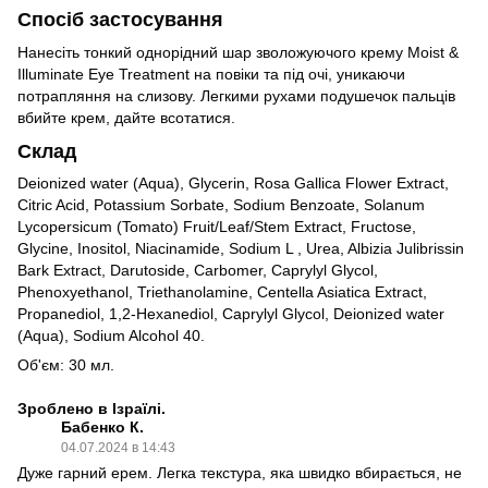
Спосіб застосування
Нанесіть тонкий однорідний шар зволожуючого крему Moist &
Illuminate Eye Treatment на повіки та під очі, уникаючи
потрапляння на слизову. Легкими рухами подушечок пальців
вбийте крем, дайте всотатися.
Склад
Deionized water (Aqua), Glycerin, Rosa Gallica Flower Extract,
Citric Acid, Potassium Sorbate, Sodium Benzoate, Solanum
Lycopersicum (Tomato) Fruit/Leaf/Stem Extract, Fructose,
Glycine, Inositol, Niacinamide, Sodium L , Urea, Albizia Julibrissin
Bark Extract, Darutoside, Carbomer, Caprylyl Glycol,
Phenoxyethanol, Triethanolamine, Centella Asiatica Extract,
Propanediol, 1,2-Hexanediol, Caprylyl Glycol, Deionized water
(Aqua), Sodium Alcohol 40.
Об'єм: 30 мл.
Зроблено в Ізраїлі.
Бабенко К.
04.07.2024 в 14:43
Дуже гарний ерем. Легка текстура, яка швидко вбирається, не