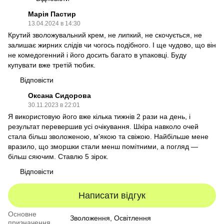
Марія Пастир
13.04.2024 в 14:30
Крутий зволожувальний крем, не липкий, не скочується, не
залишає жирних слідів чи чогось подібного. І ще чудово, що він
не комедогенний і його досить багато в упаковці. Буду
купувати вже третій тюбик.
Відповісти
Оксана Сидорова
30.11.2023 в 22:01
Я використовую його вже кілька тижнів 2 рази на день, і
результат перевершив усі очікування. Шкіра навколо очей
стала більш зволоженою, м'якою та свіжою. Найбільше мене
вразило, що зморшки стали менш помітними, а погляд —
більш сяючим. Ставлю 5 зірок.
Відповісти
Написати відгук
Основне
Зволоження, Освітлення
призначення