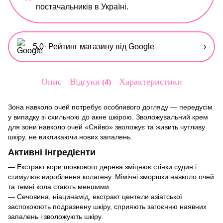
постачальників в Україні.
5,0
· Рейтинг магазину від Google
›
Опис
Відгуки
Характеристики
4
Зона навколо очей потребує особливого догляду — передусім
у випадку зі схильною до акне шкірою. Зволожувальний крем
для зони навколо очей «Сяйво» зволожує та живить чутливу
шкіру, не викликаючи нових запалень.
Активні інгредієнти
— Екстракт кори шовкового дерева зміцнює стінки судин і
стимулює вироблення колагену. Мімічні зморшки навколо очей
та темні кола стають меншими.
— Сечовина, ніацинамід, екстракт центели азіатської
заспокоюють подразнену шкіру, сприяють загоєнню наявних
запалень і зволожують шкіру.