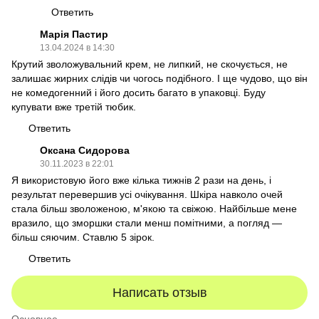
Ответить
Марія Пастир
13.04.2024 в 14:30
Крутий зволожувальний крем, не липкий, не скочується, не
залишає жирних слідів чи чогось подібного. І ще чудово, що він
не комедогенний і його досить багато в упаковці. Буду
купувати вже третій тюбик.
Ответить
Оксана Сидорова
30.11.2023 в 22:01
Я використовую його вже кілька тижнів 2 рази на день, і
результат перевершив усі очікування. Шкіра навколо очей
стала більш зволоженою, м'якою та свіжою. Найбільше мене
вразило, що зморшки стали менш помітними, а погляд —
більш сяючим. Ставлю 5 зірок.
Ответить
Написать отзыв