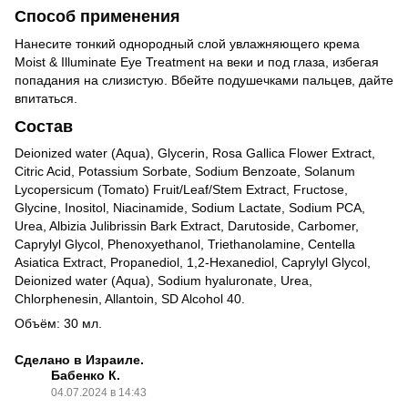
Способ применения
Нанесите тонкий однородный слой увлажняющего крема
Moist & Illuminate Eye Treatment на веки и под глаза, избегая
попадания на слизистую. Вбейте подушечками пальцев, дайте
впитаться.
Состав
Deionized water (Aqua), Glycerin, Rosa Gallica Flower Extract,
Citric Acid, Potassium Sorbate, Sodium Benzoate, Solanum
Lycopersicum (Tomato) Fruit/Leaf/Stem Extract, Fructose,
Glycine, Inositol, Niacinamide, Sodium Lactate, Sodium PCA,
Urea, Albizia Julibrissin Bark Extract, Darutoside, Carbomer,
Caprylyl Glycol, Phenoxyethanol, Triethanolamine, Centella
Asiatica Extract, Propanediol, 1,2-Hexanediol, Caprylyl Glycol,
Deionized water (Aqua), Sodium hyaluronate, Urea,
Chlorphenesin, Allantoin, SD Alcohol 40.
Объём: 30 мл.
Сделано в Израиле.
Бабенко К.
04.07.2024 в 14:43