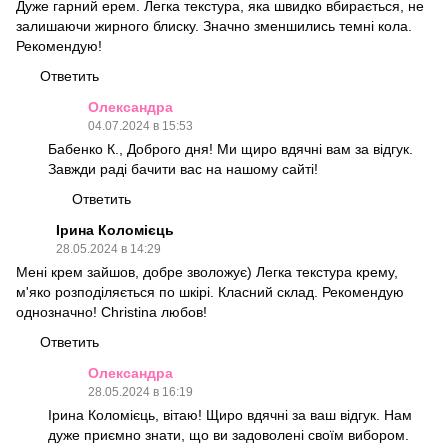
Дуже гарний ерем. Легка текстура, яка швидко вбирається, не
залишаючи жирного блиску. Значно зменшились темні кола.
Рекомендую!
Ответить
Олександра
04.07.2024 в 15:53
Бабенко К., Доброго дня! Ми щиро вдячні вам за відгук.
Завжди раді бачити вас на нашому сайті!
Ответить
Ірина Коломієць
28.05.2024 в 14:29
Мені крем зайшов, добре зволожує) Легка текстура крему,
м'яко розподіляється по шкірі. Класний склад. Рекомендую
однозначно! Christina любов!
Ответить
Олександра
28.05.2024 в 16:19
Ірина Коломієць, вітаю! Щиро вдячні за ваш відгук. Нам
дуже приємно знати, що ви задоволені своїм вибором.