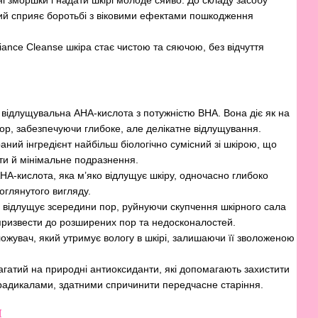
і зморшки і надати шкірі молоде сяйво. До складу засобу
кий сприяє боротьбі з віковими ефектами пошкодження
ance Cleanse шкіра стає чистою та сяючою, без відчуття
відлущувальна AHA-кислота з потужністю BHA. Вона діє як на
 пор, забезпечуючи глибоке, але делікатне відлущування.
раний інгредієнт найбільш біологічно сумісний зі шкірою, що
ти й мінімальне подразнення.
A-кислота, яка м’яко відлущує шкіру, одночасно глибоко
оглянутого вигляду.
 відлущує зсередини пор, руйнуючи скупчення шкірного сала
ь призвести до розширених пор та недосконалостей.
жувач, який утримує вологу в шкірі, залишаючи її зволоженою
агатий на природні антиоксиданти, які допомагають захистити
 радикалами, здатними спричинити передчасне старіння.
я