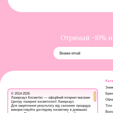
Отримай -10% на
Кат
Зниж
Брен
© 2014-2026
Лазерхауз Косметікс — офіційний інтернет-магазин
Обли
Центру лазерної косметології Лазерхауз.
Тіло
Для закріплення результату від салонних процедур
використовуйте доглядову косметику в домашніх
Воло