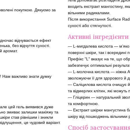
гель допомагає розгладити дрібн
входить екстракт мангостину, я
оволені покупкою. Дякуємо за
вільними радикалами.
Після використання Surface Radi
сухості або стягнутості.
Активні інгредієнти
одночас відчувається ефект
нька, без відчуття сухості.
— L-мигдалева кислота — м’яко 
й аромат.
поверхні шкіри, так і всередині
Префікс "L" вказує на те, що об
забезпечує оптимальні результа
— L-молочна кислота — ніжна AH
к! Нам важливо знати думку
зволожуючи її для здорового й д
— Саліцилова кислота очищує й
та відмерлих клітин, які можут
— Гліцерин — натуральний зволо
та комфортною.
але цей гель виявився дуже
— Екстракт шкірки мангустина б
льно змиває залишки макіяжу та
шкіру від пошкоджень вільними
кіри став рівнішим і зникли
 відлущення, це чудовий варіант.
Спосіб застосуванн