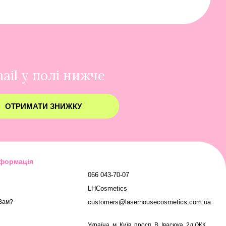
ail у полі нижче
ОТРИМАТИ ЗНИЖКУ
нформація
066 043-70-07
LHCosmetics
customers@laserhousecosmetics.com.ua
Вам?
Українa, м. Київ, просп. В. Івасюка, 2д (ЖК