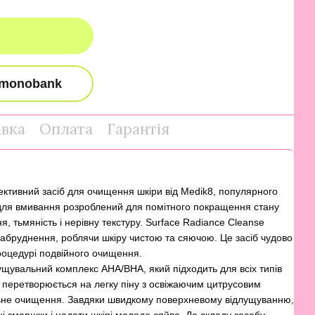
авка
Оплата
Гарантія
ктивний засіб для очищення шкіри від Medik8, популярного
ь для вмивання розроблений для помітного покращення стану
я, тьмяність і нерівну текстуру. Surface Radiance Cleanse
забруднення, роблячи шкіру чистою та сяючою. Це засіб чудово
процедурі подвійного очищення.
лущувальний комплекс AHA/BHA, який підходить для всіх типів
ь перетворюється на легку піну з освіжаючим цитрусовим
ьне очищення. Завдяки швидкому поверхневому відлущуванню,