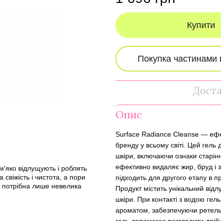
Купити
Дост
Опис
Surface Radiance Cleanse — ефе
бренду у всьому світі. Цей гел
шкіри, включаючи ознаки старінн
ефективно видаляє жир, бруд і 
м'яко відлущують і роблять
свіжість і чистота, а пори
підходить для другого етапу в 
е потрібна лише невелика
Продукт містить унікальний від
шкіри. При контакті з водою гел
ароматом, забезпечуючи ретел