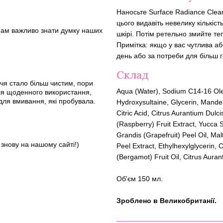
Наносьте Surface Radiance Clea
цього видавіть невелику кількіс
 Нам важливо знати думку наших
шкірі. Потім ретельно змийте т
Примітка: якщо у вас чутлива аб
день або за потреби для більш 
Склад
чя стало більш чистим, пори
Aqua (Water), Sodium C14-16 Ol
для щоденного використання,
для вмивання, які пробувала.
Hydroxysultaine, Glycerin, Mandeli
Citric Acid, Citrus Aurantium Dul
(Raspberry) Fruit Extract, Yucca 
Grandis (Grapefruit) Peel Oil, M
знову на нашому сайті!)
Peel Extract, Ethylhexylglycerin, 
(Bergamot) Fruit Oil, Citrus Aura
Об'єм 150 мл.
Зроблено в Великобританії.