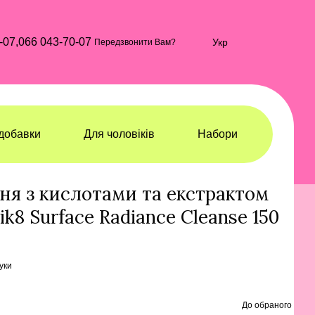
-07,
066 043-70-07
Укр
Передзвонити Вам?
добавки
Для чоловіків
Набори
чищення
Гелі та мило для вмивання
Гелі та мило для вмивання Medik8
ня з кислотами та екстрактом
8 Surface Radiance Cleanse 150
гуки
До обраного