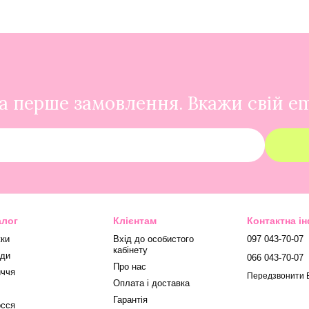
 перше замовлення. Вкажи свій em
алог
Клієнтам
Контактна і
ки
Вхід до особистого
097 043-70-07
кабінету
ди
066 043-70-07
Про нас
ччя
Передзвонити 
Оплата і доставка
Гарантія
сся