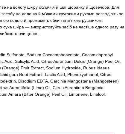
nse на вологу шкіру обличчя й шиї щоранку й щовечора. Для
ть засобу на долоню й м’якими круговими рухами розподіліть по
еплою водою й промакніть обличчя м’яким рушником.
о суха шкіра — використовуйте засіб не частіше одного разу на
глибокого очищення.
efin Sulfonate, Sodium Cocoamphoacetate, Cocamidopropyl
c Acid, Salicylic Acid, Citrus Aurantium Dulcis (Orange) Peel Oil,
cis (Orange) Fruit Extract, Sodium Hydroxide, Rubus Idaeus
Schidigera Root Extract, Lactic Acid, Phenoxyethanol, Citrus
altodextrin, Disodium EDTA, Garcinia Mangostana (Mangosteen)
Citrus Aurantifolia (Lime) Oil, Citrus Aurantium Bergamia
ntium Amara (Bitter Orange) Peel Oil, Limonene, Linalool.