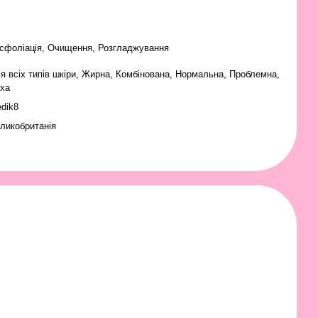
сфоліація, Очищення, Розгладжування
я всіх типів шкіри
,
Жирна
,
Комбінована
,
Нормальна
,
Проблемна
,
ха
dik8
ликобританія