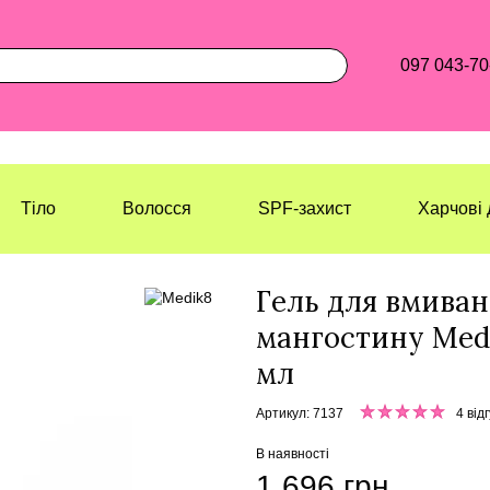
097 043-70
Тіло
Волосся
SPF-захист
Харчові 
Лазерхауз Косметикс
Обличчя
О
Гель для вмиван
мангостину Medik
мл
Артикул: 7137
4 від
В наявності
1 696 грн