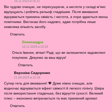
16.11.2025 в 16:22
Він чудово очищає, не пересушуючи, а кислоти у складі м'яко
відлущують і роблять рельєф гладкішим. Після вмивання
відчувається приємна свіжість і чистота, а пори здаються менш
помітними. Вистачає його надовго, адже потрібна лише
невелика кількість засобу.
Ответить
Олександра
16.11.2025 в 16:33
Ольга Іванюк, вітаю! Раді, що ви залишилися задоволені
покупкою. Дякуємо за ваш відгук!
Ответить
Вероніка Сидоренко
21.08.2025 в 15:18
Супер гель для вмивання! 💖 Дуже ніжно очищає, але
водночас відчувається ефект свіжості й легкого пілінгу. Шкіра
після використання гладенька, без відчуття сухості. Великий
плюс – економно витрачається та має приємний аромат.
Ответить