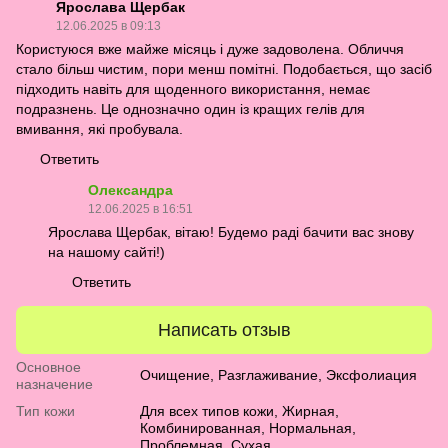
Ярослава Щербак
12.06.2025 в 09:13
Користуюся вже майже місяць і дуже задоволена. Обличчя
стало більш чистим, пори менш помітні. Подобається, що засіб
підходить навіть для щоденного використання, немає
подразнень. Це однозначно один із кращих гелів для
вмивання, які пробувала.
Ответить
Олександра
12.06.2025 в 16:51
Ярослава Щербак, вітаю! Будемо раді бачити вас знову
на нашому сайті!)
Ответить
Написать отзыв
Основное
Очищение, Разглаживание, Эксфолиация
назначение
Тип кожи
Для всех типов кожи
,
Жирная
,
Комбинированная
,
Нормальная
,
Проблемная
,
Сухая