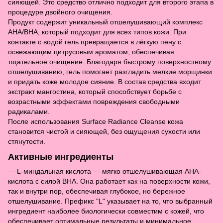
сияющей. Это средство отлично подходит для второго этапа в
процедуре двойного очищения.
Продукт содержит уникальный отшелушивающий комплекс
AHA/BHA, который подходит для всех типов кожи. При
контакте с водой гель превращается в лёгкую пену с
освежающим цитрусовым ароматом, обеспечивая
тщательное очищение. Благодаря быстрому поверхностному
отшелушиванию, гель помогает разгладить мелкие морщинки
и придать коже молодое сияние. В состав средства входит
экстракт мангостина, который способствует борьбе с
возрастными эффектами повреждения свободными
радикалами.
После использования Surface Radiance Cleanse кожа
становится чистой и сияющей, без ощущения сухости или
стянутости.
Активные ингредиенты
— L-миндальная кислота — мягко отшелушивающая АНА-
кислота с силой ВНА. Она работает как на поверхности кожи,
так и внутри пор, обеспечивая глубокое, но бережное
отшелушивание. Префикс "L" указывает на то, что выбранный
ингредиент наиболее биологически совместим с кожей, что
обеспечивает оптимальные результаты и минимальное