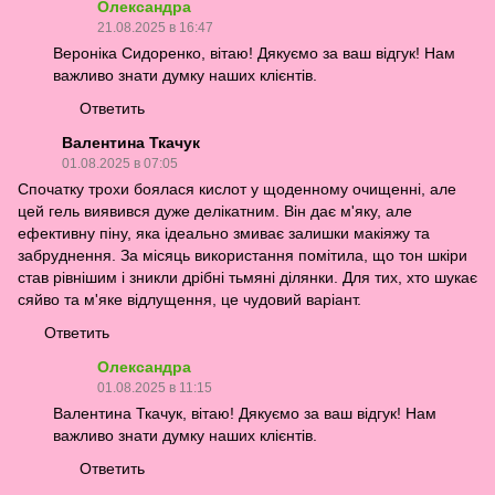
Олександра
21.08.2025 в 16:47
Вероніка Сидоренко, вітаю! Дякуємо за ваш відгук! Нам
важливо знати думку наших клієнтів.
Ответить
Валентина Ткачук
01.08.2025 в 07:05
Спочатку трохи боялася кислот у щоденному очищенні, але
цей гель виявився дуже делікатним. Він дає м'яку, але
ефективну піну, яка ідеально змиває залишки макіяжу та
забруднення. За місяць використання помітила, що тон шкіри
став рівнішим і зникли дрібні тьмяні ділянки. Для тих, хто шукає
сяйво та м'яке відлущення, це чудовий варіант.
Ответить
Олександра
01.08.2025 в 11:15
Валентина Ткачук, вітаю! Дякуємо за ваш відгук! Нам
важливо знати думку наших клієнтів.
Ответить