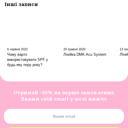
Інші записи
6 червня 2022
20 травня 2020
13 тр
Чому варто
Лінійка DMK Acu System
ЛІні
використовувати SPF у
будь-яку пору року?
Отримай -10% на перше замовлення.
Вкажи свій email у полі нижче