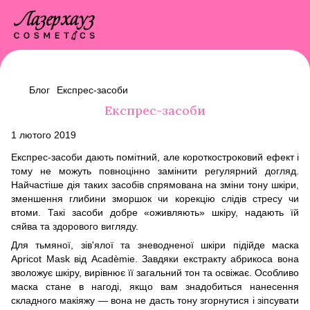
Блог
Експрес-засоби
Експрес-засоби
1 лютого 2019
Експрес-засоби дають помітний, але короткостроковий ефект і
тому не можуть повноцінно замінити регулярний догляд.
Найчастіше дія таких засобів спрямована на зміни тону шкіри,
зменшення глибини зморшок чи корекцію слідів стресу чи
втоми. Такі засоби добре «оживляють» шкіру, надають їй
сяйва та здорового вигляду.
Для тьмяної, зів'ялої та зневодненої шкіри підійде
маска
Apricot Mask
від
Acadèmie
. Завдяки екстракту абрикоса вона
зволожує шкіру, вирівнює її загальний тон та освіжає. Особливо
маска стане в нагоді, якщо вам знадобиться нанесення
складного макіяжу — вона не дасть тону згорнутися і зіпсувати