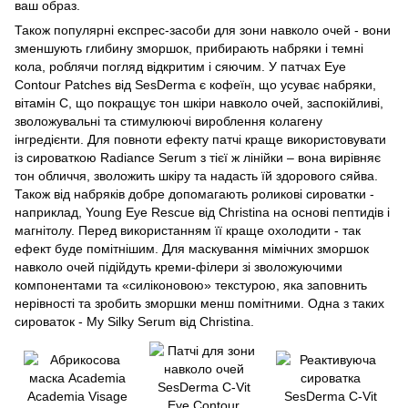
ваш образ.
Також популярні експрес-засоби для зони навколо очей - вони
зменшують глибину зморшок, прибирають набряки і темні
кола, роблячи погляд відкритим і сяючим. У
патчах Eye
Contour Patches
від
SesDerma
є кофеїн, що усуває набряки,
вітамін C, що покращує тон шкіри навколо очей, заспокійливі,
зволожувальні та стимулюючі вироблення колагену
інгредієнти. Для повноти ефекту патчі краще використовувати
із
сироваткою Radiance Serum
з тієї ж лінійки – вона вирівняє
тон обличчя, зволожить шкіру та надасть їй здорового сяйва.
Також від набряків добре допомагають роликові сироватки -
наприклад,
Young Eye Rescue
від
Christina
на основі пептидів і
магнітолу. Перед використанням її краще охолодити - так
ефект буде помітнішим. Для маскування мімічних зморшок
навколо очей підійдуть креми-філери зі зволожуючими
компонентами та «силіконовою» текстурою, яка заповнить
нерівності та зробить зморшки менш помітними. Одна з таких
сироваток -
My Silky Serum
від
Christina
.