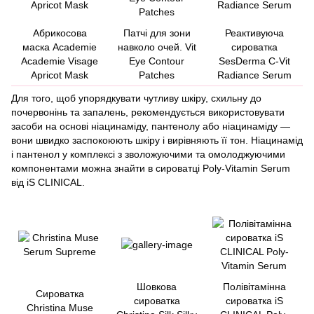
Абрикосова
Патчі для зони
Реактивуюча
маска Academie
навколо очей. Vit
сироватка
Academie Visage
Eye Contour
SesDerma C-Vit
Apricot Mask
Patches
Radiance Serum
Для того, щоб упорядкувати чутливу шкіру, схильну до
почервонінь та запалень, рекомендується використовувати
засоби на основі ніацинаміду, пантенолу або ніацинаміду —
вони швидко заспокоюють шкіру і вирівняють її тон. Ніацинамід
і пантенол у комплексі з зволожуючими та омолоджуючими
компонентами можна знайти в
сироватці Poly-Vitamin Serum
від
iS CLINICAL
.
Шовкова
Полівітамінна
Сироватка
сироватка
сироватка iS
Christina Muse