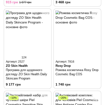
Toning & Cleansing
Color Safe
915 грн
3 468 грн
1 077 грн
124
Артикул: 2527
Артикул: 7816
ZO Skin Health
Rosy Drop
Програма для щоденного
Рожева косметичка Rosy Drop
догляду ZO Skin Health Daily
Cosmetic Bag COS
Skincare Program
9 177 грн
1 740 грн
−10%
−20%