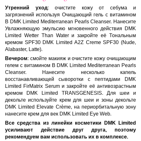
Утренний уход
: очистите кожу от себума и
загрязнений используя Очищающий гель с витамином
B DMK Limited Mediterranean Pearls Cleanser. Нанесите
Увлажняющую эмульсию мгновенного действия DMK
Limited Wetter Than Water и закройте её Тональным
кремом SPF30 DMK Limited A2Z Creme SPF30 (Nude,
Alabaster, Latte).
Вечером
: смойте макияж и очистите кожу очищающим
гелем с витамином B DMK Limited Mediterranean Pearls
Cleanser. Нанесите несколько капель
восстанавливающей сыворотки с пептидами DMK
Limited FirMatrix Serum и закройте её антивозрастным
кремом DMK Limited TRANSGENESIS. Для шеи и
декольте используйте крем для шеи и зоны декольте
DMK Limited Elevate Crème, на периорбитальную зону
нанесите крем для век DMK Limited Eye Web.
Все средства из линейки косметики DMK Limited
усиливают действие друг друга, поэтому
рекомендуем вам использовать их в комплексе.