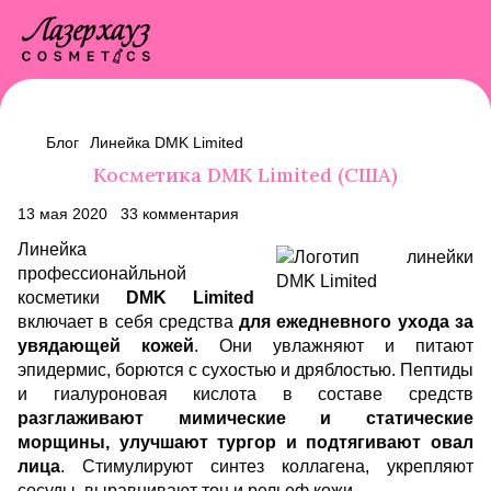
Блог
Линейка DMK Limited
Косметика DMK Limited (США)
13 мая 2020
33 комментария
Линейка
профессионайльной
косметики
DMK Limited
включает в себя средства
для ежедневного ухода за
увядающей кожей
. Они увлажняют и питают
эпидермис, борются с сухостью и дряблостью. Пептиды
и гиалуроновая кислота в составе средств
разглаживают мимические и статические
морщины, улучшают тургор и подтягивают овал
лица
. Стимулируют синтез коллагена, укрепляют
сосуды, выравнивают тон и рельеф кожи.