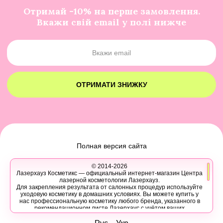
Отримай -10% на перше замовлення.
Вкажи свій email у полі нижче
ОТРИМАТИ ЗНИЖКУ
Полная версия сайта
© 2014-2026
Лазерхауз Косметикс — официальный интернет-магазин Центра
лазерной косметологии Лазерхауз.
Для закрепления результата от салонных процедур используйте
уходовую косметику в домашних условиях. Вы можете купить у
нас профессиональную косметику любого бренда, указанного в
рекомендационном листе Лазерхаус с учётом ваших
персональных скидок.
Вы также можете записаться на консультацию в Лазер Хауз к