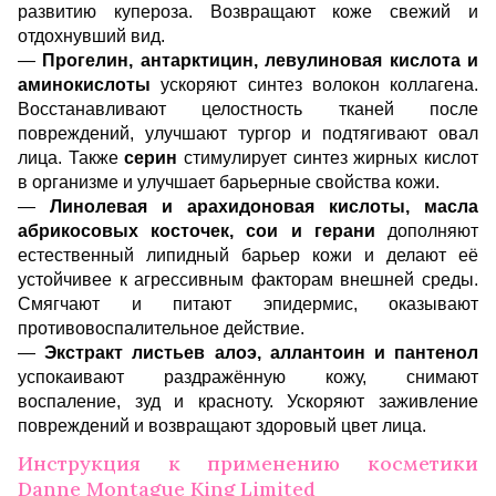
развитию купероза. Возвращают коже свежий и
отдохнувший вид.
—
Прогелин, антарктицин, левулиновая кислота и
аминокислоты
ускоряют синтез волокон коллагена.
Восстанавливают целостность тканей после
повреждений, улучшают тургор и подтягивают овал
лица. Также
серин
стимулирует синтез жирных кислот
в организме и улучшает барьерные свойства кожи.
—
Линолевая и арахидоновая кислоты, масла
абрикосовых косточек, сои и герани
дополняют
естественный липидный барьер кожи и делают её
устойчивее к агрессивным факторам внешней среды.
Смягчают и питают эпидермис, оказывают
противовоспалительное действие.
—
Экстракт листьев алоэ, аллантоин и пантенол
успокаивают раздражённую кожу, снимают
воспаление, зуд и красноту. Ускоряют заживление
повреждений и возвращают здоровый цвет лица.
Инструкция к применению косметики
Danne Montague King Limited