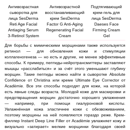
Антивозрастная
Антивозрастной
Подтягивающий
сыворотка для
восстанавливающий
крем-гель для
лица SesDerma
крем SesDerma
лица SesDerma
Reti Age Facial
Factor G Anti-Aging
Daeses Face
Antiaging Serum
Regenerating Facial
Firming Cream
3-Retinol System
Cream
Gel
Для борьбы с мимическими морщинами также используется
ретинол — для обновления кожи и стимуляции
коллагеногенеза — но есть и другие, не менее эффективные
способы. К примеру, пептиды-нейротрансмиттеры заставляют
мышцы «расслабиться» и за счёт этого уменьшают глубину
морщин. Такие пептиды можно найти в
сыворотке Absolute
Confidence
от
Christina
или
креме Ultimate Eye Corrector
от
Acadèmie
. Все эти способы подходят для кожи, на которой
есть явные следы возраста. Молодой коже для маскировки и
предотвращения морщин достаточно хорошего увлажнения
— например, при помощи гиалуроновой кислоты.
Увлажнённая кожа эластичнее кожи с обезвоживанием,
поэтому морщины на ней появляются гораздо реже.
Крем-
филлер Instant Deep Line Filler
от
Acadèmie
увлажняет кожу и
визуально «затирает» мелкие морщинки благодаря своей