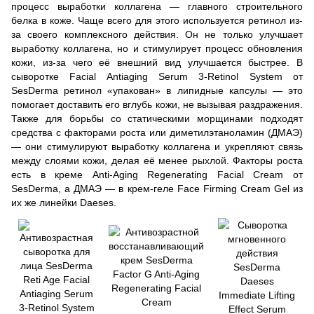
процесс выработки коллагена — главного строительного
белка в коже. Чаще всего для этого используется ретинол из-
за своего комплексного действия. Он не только улучшает
выработку коллагена, но и стимулирует процесс обновления
кожи, из-за чего её внешний вид улучшается быстрее. В
сыворотке Facial Antiaging Serum 3-Retinol System
от
SesDerma
ретинол «упакован» в липидные капсулы — это
помогает доставить его вглубь кожи, не вызывая раздражения.
Также для борьбы со статическими морщинами подходят
средства с факторами роста или диметилэтаноламин (ДМАЭ)
— они стимулируют выработку коллагена и укрепляют связь
между слоями кожи, делая её менее рыхлой. Факторы роста
есть в
креме Anti-Aging Regenerating Facial Cream
от
SesDerma
, а ДМАЭ — в
крем-геле Face Firming Cream Gel
из
их же
линейки Daeses
.