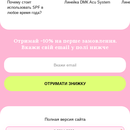
Почему стоит
Линейка DMK Acu System
Лине
использовать SPF в
любое время года?
Отримай -10% на перше замовлення.
Вкажи свій email у полі нижче
ОТРИМАТИ ЗНИЖКУ
Полная версия сайта