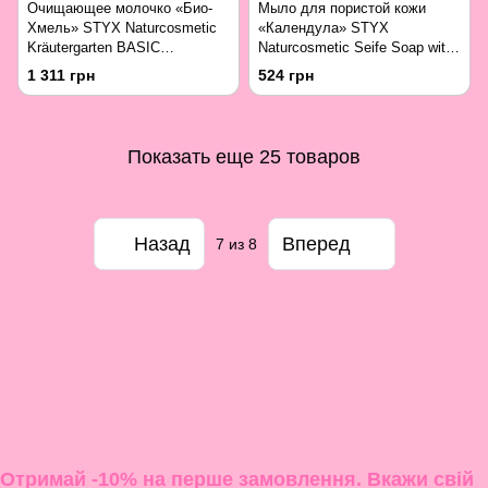
Очищающее молочко «Био-
Мыло для пористой кожи
Хмель» STYX Naturcosmetic
«Календула» STYX
Kräutergarten BASIC
Naturcosmetic Seife Soap with
Reinigungsmilch mit Bio-Hopfen
Organic Marigold 100 г
1 311 грн
524 грн
200 мл
Показать еще 25 товаров
Назад
Вперед
7
из 8
Отримай -10% на перше замовлення. Вкажи свій